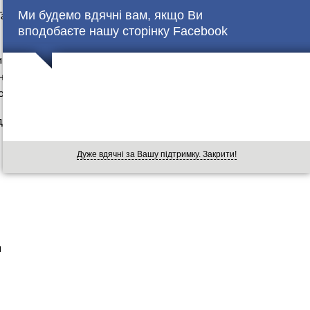
Ми будемо вдячні вам, якщо Ви
ака яскравість буде у моді навесні 2018-го! Не бійтесь
вподобаєте нашу сторінку Facebook
м новий відтінок зеленого, – так званий, штучний
еного схожий на смарагдовий і найбільше підходить
лір очей.
дниць підказки, як правильно поєднувати кольори, аби
Дуже вдячні за Вашу підтримку. Закрити!
й