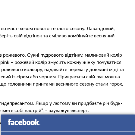
ало маст-хевом нового теплого сезону. Лавандовий,
ріть свій відтінок та сміливо комбінуйте весняний
ів рожевого. Сукні пудрового відтінку, малиновий колір
 pink – рожевий колір змусить кожну жінку почуватися
ожевого кольору, надавайте перевагу довжині міді та
евий із сірим або чорним. Прикрасити свій лук можна
що головними принтами весняного сезону стали горох,
тидепресантом. Якщо у лютому ви придбаєте річ будь-
імете собі настрій”, – зауважує експерт.
і вже другий сезон поспіль. Сонячні відтінки особливо