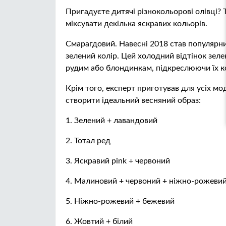
Пригадуєте дитячі різнокольорові олівці? Т
міксувати декілька яскравих кольорів.
Смарагдовий. Навесні 2018 став популярни
зелений колір. Цей холодний відтінок зел
рудим або блондинкам, підкреслюючи їх ко
Крім того, експерт приготував для усіх мо
створити ідеальний весняний образ:
1. Зелений + лавандовий
2. Тотал ред
3. Яскравий pink + червоний
4. Малиновий + червоний + ніжно-рожеви
5. Ніжно-рожевий + бежевий
6. Жовтий + білий