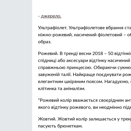
-
джерело.
Ультрафіолет. Ультрафіолетове вбрання ст
ніжно-рожевий, насичений фіолетовий – обе
образ.
Рожевий. В тренді весни 2018 – 50 відтінк
спідниці або аксесуари відтінку насичений
справжньою принцесою. Обираючи сукню р
завуженій талії. Найкраще поєднувати рож
елегантним шкіряним поясом. Нагадуємо, 
клітинка та анімалізм.
“Рожевий колір вважається своєрідним ан
якого відтінку рожевого, ви неодмінно підн
Жовтий. Жовтий колір залишається у тренд
пасують брюнеткам.