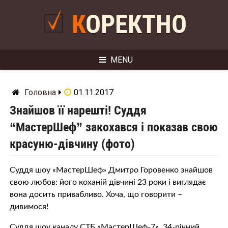
Skip
to
КОРЕКТНО
content
MENU
Головна
01.11.2017
Знайшов її нарешті! Cуддя
“МастерШеф” закохався і показав свою
красуню-дівчину (фото)
Суддя шоу «МастерШеф» Дмитро Горовенко знайшов
свою любов: його коханій дівчині 23 роки і виглядає
вона досить привабливо. Хоча, що говорити –
дивимося!
Суддя шоу каналу СТБ «МастерШеф-7», 34-річний