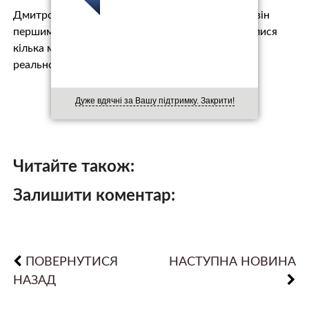
Дмитро і Крістіна познайомилися віртуально – він
першим написав дівчині. Молоді люди листувалися
кілька місяців, а потім вирішили зустрітися в
реальному житті.
Дуже вдячні за Вашу підтримку. Закрити!
Читайте також:
Залишити коментар:
ПОВЕРНУТИСЯ
НАСТУПНА НОВИНА
НАЗАД