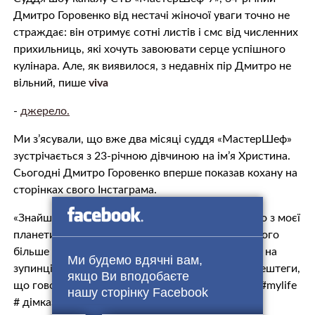
Дмитро Горовенко від нестачі жіночої уваги точно не
cтpaждає: він отримує сотні листів і смс від численних
прихильниць, які хочуть завоювати серце успішного
кулінара. Але, як виявилося, з недавніх пір Дмитро не
вільний, пише
viva
-
джерело.
Ми з’ясували, що вже два місяці суддя «МастерШеф»
зустрічається з 23-річною дівчиною на ім’я Христина.
Сьогодні Дмитро Горовенко вперше показав кохану на
сторінках свого Інстаграма.
«Знайшов її нарешті! Вона трохи не в собі і точно з моєї
планети. Просто коли тримає мене за руку – нічого
більше не треба. Світ зупиняється і можна зійти на
Ми будемо вдячні вам,
зупинці», – написав він у соцмережі, додавши хештеги,
якщо Ви вподобаєте
що говорять самі за себе: #lovestory #lifeisgood #mylife
нашу сторінку Facebook
# дімказакохався.