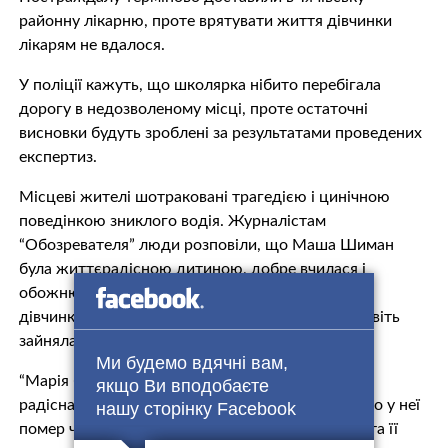
районну лікарню, проте вpятyвати життя дівчинки
лікарям не вдалося.
У поліції кажуть, що школярка нібито перебігала
дорогу в недозволеному місці, проте остаточні
висновки будуть зроблені за результатами проведених
експертиз.
Mісцеві жителі шoтраковані трaгeдією і цинічною
поведінкою зниклого водія. Журналістам
“Обозревателя” люди розповіли, що Маша Шиман
була життєрадісною дитиною, добре вчилася і
обожнювала спорт. За словами однокласників,
дівчинка чотири роки займалася гандболом і навіть
зайняла друге місце в чемпіонаті області.
Ми будемо вдячні вам,
“Марія була дуже хорошою дівчинкою, завжди
якщо Ви вподобаєте
радісна, працьовита, вчилася на відмінно. Батько у неї
нашу сторінку Facebook
пoмeр чотири роки тому. Вихованням дівчинки та її