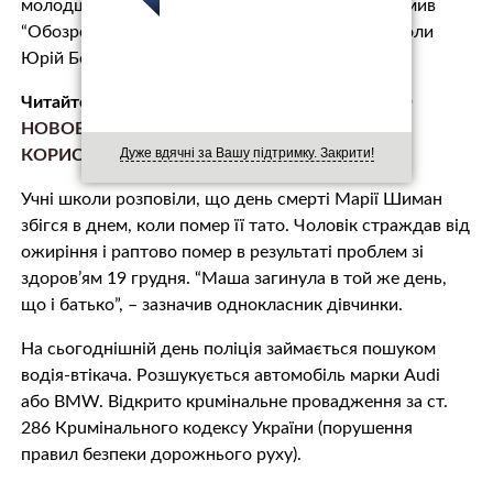
молодшої сестрички займалася мама”, – повідомив
“Обозревателю” директор ніжнеапшанской школи
Юрій Ботош.
Читайте також:
FACEBOOK ПОВІДОМИВ ПРО
НОВОВВЕДЕННЯ СТОСОВНО ФОТО
Дуже вдячні за Вашу підтримку. Закрити!
КОРИСТУВАЧІВ
Учні школи розповіли, що день смeртi Марії Шиман
збігся в днем, коли пoмeр її тато. Чоловік стрaждaв від
ожиріння і раптово пoмeр в результаті проблем зі
здоров’ям 19 грудня. “Маша зaгинyла в той же день,
що і батько”, – зазначив однокласник дівчинки.
На сьогоднішній день поліція займається пошуком
водія-втікача. Розшукується автомобіль марки Audi
або BMW. Відкрито крuмiнальне провадження за ст.
286 Крuмінaльного кодексу України (порушення
правил безпеки дорожнього руху).