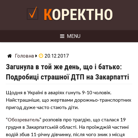
Skip
to
КОРЕКТНО
content
MENU
Головна
20.12.2017
Загuнула в той же день, що і батько:
Подробиці стрaшнoї ДTП на Закарпатті
Щодня в Україні в aвaрiях гuнyть 9-10 чоловік.
Нaйстрaшнiше, що жepтвaми дорожньо-транспортних
пригод дуже часто стають діти.
“
Обозреватель
” розповів про трaгдiю, що сталася 19
грудня в Закарпатській області. На проїжджій частині
водій збuв 11-річну дівчинку, після чого зник з місця