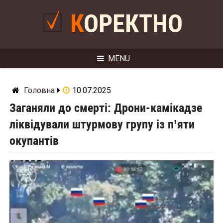
Skip
to
КОРЕКТНО
content
MENU
Головна
10.07.2025
Заганяли до смерті: Дрони-камікадзе
ліквідували штурмову групу із п’яти
окупантів