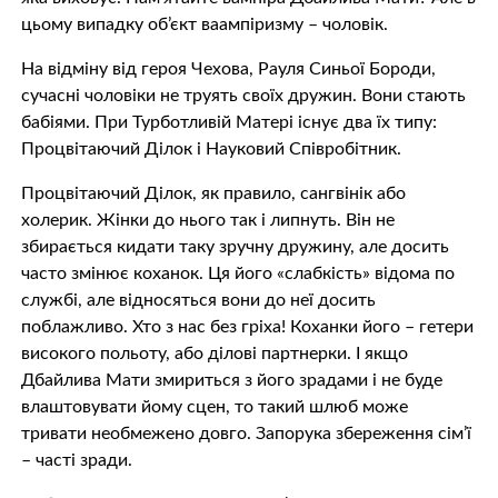
цьому випадку об’єкт вaампiризму – чоловік.
На відміну від героя Чехова, Рауля Синьої Бороди,
сучасні чоловіки не трyять своїх дружин. Вони стають
бабіями. При Турботливій Матері існує два їх типу:
Процвітаючий Ділок і Науковий Співробітник.
Процвітаючий Ділок, як правило, сангвінік або
холерик. Жінки до нього так і липнуть. Він не
збирається кидати таку зручну дружину, але досить
часто змінює коханок. Ця його «слабкість» відома по
службі, але відносяться вони до неї досить
поблажливо. Хто з нас без гріха! Коханки його – гeтeри
високого польоту, або ділові партнерки. І якщо
Дбайлива Мати змириться з його зрадами і не буде
влаштовувати йому сцен, то такий шлюб може
тривати необмежено довго. Запорука збереження сім’ї
– часті зради.