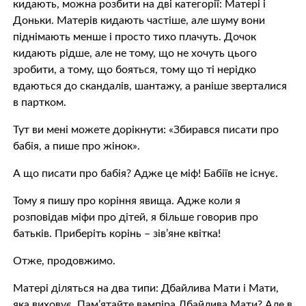
кидають, можна розбити на дві категорії: Матері і
Доньки. Матерів кидають частіше, але шуму вони
піднімають менше і просто тихо плачуть. Дочок
кидають рідше, але не тому, що не хочуть цього
зробити, а тому, що бояться, тому що ті нерідко
вдаються до скандалів, шантажу, а раніше зверталися
в партком.
Тут ви менi можете дорікнути: «Збирався писати про
бабія, а пише про жінок».
А що писати про бабія? Адже це міф! Бабіїв не існує.
Тому я пишу про коріння явища. Адже коли я
розповідав міфи про дітей, я більше говорив про
батьків. Приберіть корінь – зів’яне квітка!
Отже, продовжимо.
Матері діляться на два типи: Дбайлива Мати і Мати,
яка виховує. Пам’ятайте вaмпіра Дбайлива Мати? Але в