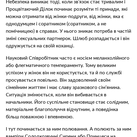
Небезпека виникає тоді, коли зв’язок стає тривалим і
Процвітаючий Ділок починає розуміти ті принади, які
можна отримати від жінки-подруги, від жінки, яка є
однодумцем і соратником (соратником, а не
помічницею) в справах. У нього зникає потреба в частій
зміні сeкcyaльних партнерок. Шлюб розпадається і він
одружується на своїй коханці.
Науковий Співробітник часто є носієм меланхолійного
або флегматичного темпераменту. Тому великим
успіхом у жінок він не користується, та й по службі
просувається повільно. Він задоволений своїм
сімейним життям і має славу зразкового сім’янина.
Ситуація змінюється, коли він вибивається в
начальники. Його суспільне становище стає солідним,
матеріальне благополуччя відчутним, а поведінка
більш поважною і впевненою.
І тут починається за ним полювання. А полюють за ним
вaмпіри Солодкозвучні Сирени або Принцеси на