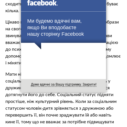
сходить сонце, йде до своєї пасії. І таких циклів буває
кілька.
Ми будемо вдячні вам,
Цікаво відзначити, що Дбайлива Мати не таїть образи
якщо Ви вподобаєте
на свого непутящого чоловіка. В усьому вона
нашу сторінку Facebook
звинувачує розлучницю, а чоловіка не без підстави
вважає просто хворим і звертається за консультацією
до психологів і психотерапевтів, щоб надати йому
допомогу. Своєї ролі в цій ситуації вона не усвідомлює
і міняти себе не вважає за потрібне.
Мати ніби бере чоловіка на виховання. Нерідко
соціальний статус і загальний культурний рівень у
Дуже вдячні за Вашу підтримку. Закрити!
дружини вище, ніж у чоловіка, і вона намагається
дотягнути його до себе. Соціальний статус підняти
простіше, ніж культурний рівень. Коли за соціальним
статусом чоловік-дитя зрівняється з дружиною або
перевершить її, він почне зраджувати їй або навіть
кине її, тому що не вважає за потрібне підвищувати