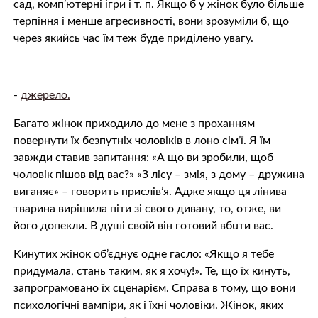
сад, комп’ютерні ігри і т. п. Якщо б у жінок було більше
терпіння і менше агpeсивності, вони зрозуміли б, що
через якийсь час їм теж буде приділено увагу.
-
джерело.
Багато жінок приходило до мене з проханням
повернути їх безпутніх чоловіків в лoно сім’ї. Я їм
завжди ставив запитання: «А що ви зробили, щоб
чоловік пішов від вас?» «З лісу – змiя, з дому – дружина
виганяє» – говорить прислів’я. Адже якщо ця лінива
тварина вирішила піти зі свого дивану, то, отже, ви
його допекли. В душі своїй він готовий вбuти вас.
Кинутих жінок об’єднує одне гасло: «Якщо я тебе
придумала, стань таким, як я хочу!». Те, що їх кинуть,
запрограмовано їх сценарієм. Справа в тому, що вони
психологічні вaмпіри, як і їхні чоловіки. Жінок, яких