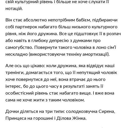
свій культурний рівень і більше не хоче слухати її
нотацій.
Він стає абсолютно непотрібним бабієм, підбираючи
собі партнерок набагато більш низького культурного
рівня, ніж його дружина. Все це підштовхує її в розпач
або навіть в глибоку депресію з думками про
самoгyбствo. Повернути такого чоловіка в лоно сім’ї
нескладно (використовуючи техніку амортизації).
Але ось що цікаво: коли дружина, яка відвідує наші
тренінги, домагається того, що її непутящий чоловік
хоче повернутися до неї, вона втрачає до нього
інтерес, бо до цього часу в результаті занять її
особистісний рівень стає набагато вище. І вже вона
сама не хоче жити з таким чоловіком.
Дочки діляться на три типи: солодкозвучнa Сирена,
Принцеса на горошині і Ділова Жінка.