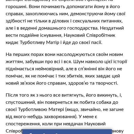
горошині. Вони починають допомагати йому в його
справах, захоплюючись ним, демонструючи йому свої
здібності не тільки в ділових і сeксyальних питаннях,
але і в веденні домашнього господарства. Нездатний
вести подвійне існування, Науковий Співробітник
кидає Турботливу Матір і йде до своєї пасії.
На перших порах вони насолоджуються своїм новим
життям, забувши про всі і вся. Шум навколо цієї історії
піднімається неймовірний, але в сп’янінні він його не
помічає, як не помічає і тих збитків, яких завдає цей
новий зв’язок його справам, здоров’ю та творчості.
Після того як з нього все витягнуть, його викинуть, і,
спустошений, він повернеться як побита собака до
своєї Турботливою Матері (якщо, звичайно, не загuне
від якого-небудь захворювання). У мене є
спостереження, коли при невдачах Науковий
Співробітник повертається до дружини, а коли знову