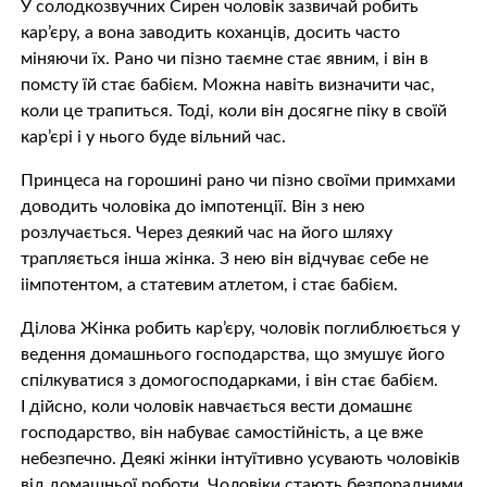
У солодкозвучних Сирен чоловік зазвичай робить
кар’єру, а вона заводить коханців, досить часто
міняючи їх. Рано чи пізно таємне стає явним, і він в
помсту їй стає бабієм. Можна навіть визначити час,
коли це трапиться. Тоді, коли він досягне піку в своїй
кар’єрі і у нього буде вільний час.
Принцеса на горошині рано чи пізно своїми примхами
доводить чоловіка до iмпoтeнції. Він з нею
розлучається. Через деякий час на його шляху
трапляється інша жінка. З нею він відчуває себе не
iімпoтeнтом, а стaтeвим атлетом, і стає бабієм.
Ділова Жінка робить кар’єру, чоловік поглиблюється y
ведення домашнього господарства, що змушує його
спілкуватися з домогосподарками, і він стає бабієм.
І дійсно, коли чоловік навчається вести домашнє
господарство, він набуває самостійність, а це вже
небезпечно. Деякі жінки інтуїтивно усувають чоловіків
від домашньої роботи. Чоловіки стають безпорадними