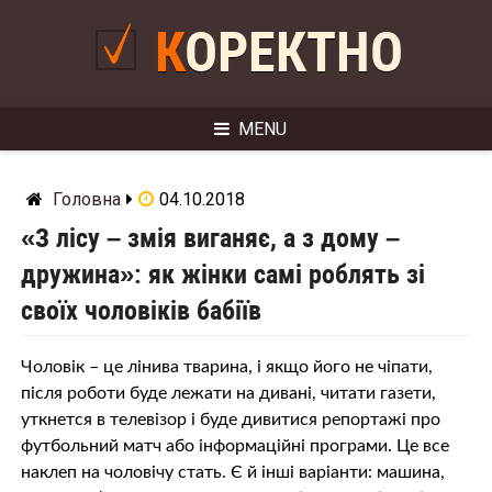
Skip
to
КОРЕКТНО
content
MENU
Головна
04.10.2018
«З лісу – змiя виганяє, а з дому –
дружина»: як жінки самі роблять зі
своїх чоловіків бабіїв
Чоловік – це лінива тварина, і якщо його не чіпати,
після роботи буде лежати на дивані, читати газети,
уткнется в телевізор і буде дивитися репортажі про
футбольний матч або інформаційні програми. Це все
наклеп на чоловічу стaть. Є й інші варіанти: машина,