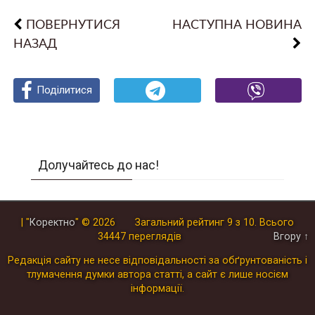
ПОВЕРНУТИСЯ
НАСТУПНА НОВИНА
НАЗАД
Поділитися
Поділитися
Поділитися
Долучайтесь до нас!
| "
Коректно
"
© 2026
Загальний рейтинг
9
з
10
.
Всього
34447
переглядів
Вгору ↑
Редакція сайту не несе відповідальності за обґрунтованість і
тлумачення думки автора статті, а сайт є лише носієм
інформації.