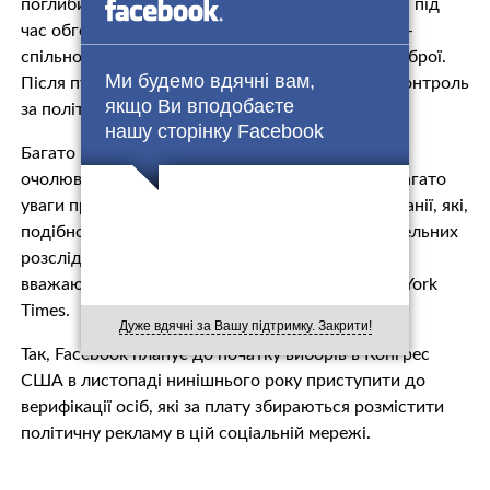
поглибити розкол в американському суспільстві під
час обговорення спірних тем, пов’язаних з ЛГБТ-
спільнотою, імміграцією, контролем за обігом зброї.
Ми будемо вдячні вам,
Після публікації цих даних, Facebook посилив контроль
якщо Ви вподобаєте
за політичною рекламою.
нашу сторінку Facebook
Багато в керівництві Facebook вважають, що
очолюваний Самосом відділ безпеки занадто багато
уваги приділив російському втручанню. Ті компанії, які,
подібно до Twitter, не проводили настільки ретельних
розслідувань, не потрапили під вогонь критики,
вважають в Facebook, за інформацією The New York
Times.
Дуже вдячні за Вашу підтримку. Закрити!
Так, Facebook планує до початку виборів в Конгрес
США в листопаді нинішнього року приступити до
верифікації осіб, які за плату збираються розмістити
політичну рекламу в цій соціальній мережі.