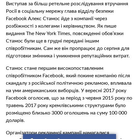
Виступав за більш ретельне розслідування втручання
Росії в соціальну мережу глава відділу безпеки
Facebook Алекс Стамос йде з компанії через
розбіжності з колегами і керівництвом. Як пише
видання The New York Times, повсякденні обов’язки
Стамос були ще в грудні передані іншим
співробітникам. Сам же він пропрацює до серпня для
підготовки змінника і уникнення репутаційних витрат.
Стамос стане першим високопоставленим
співробітником Facebook, який покине компанію після
скандалу з російської політичною рекламою, впливала
на уми американських виборців. У вересні 2017 року
Facebook оголосив, що за період з червня 2015 року по
травень 2017 року кремлівськими структурами було
розміщено близько 3000 оголошень на суму 100 000
доларів.
Організатори рекламної кампанії намагалися