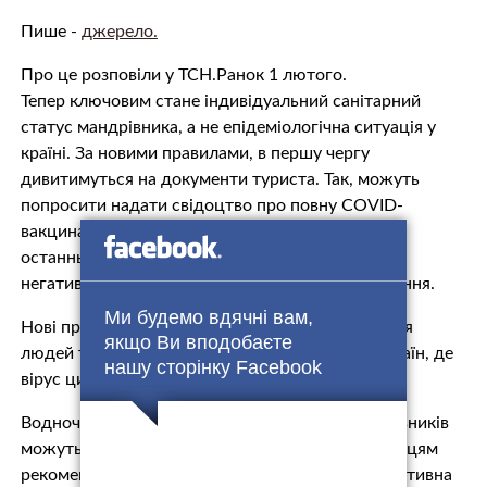
Пише -
джерело.
Про це розповіли у ТСН.Ранок 1 лютого.
Тепер ключовим стане індивідуальний санітарний
статус мандрівника, а не епідеміологічна ситуація у
країні. За новими правилами, в першу чергу
дивитимуться на документи туриста. Так, можуть
попросити надати свідоцтво про повну COVID-
вакцинацію, про бустерну дозу (якщо від дня
останнього щеплення минуло понад 250 днів)
негативний ПЛР-тест або ж довідку про одужання.
Ми будемо вдячні вам,
Нові правила застосовуватимуть до пересування
якщо Ви вподобаєте
людей територією ЄС, якщо вони приїхали з країн, де
нашу сторінку Facebook
вірус циркулює не на дуже високому рівні.
Водночас, у різних державах вимоги до мандрівників
можуть дещо відрізнятися. Перевіряти їх українцям
рекомендують на сайті МЗС, де працює інтерактивна