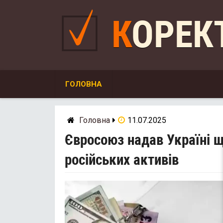
Skip
to
КОРЕ
content
ГОЛОВНА
Головна
11.07.2025
Євросоюз надав Україні щ
російських активів