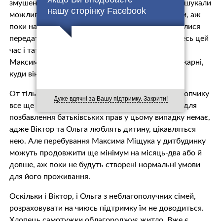
змушені були передумати. Близько місяця вони шукали
нашу сторінку Facebook
можливості, аби уникнути розлуки з Максимком, аж
поки написали заяву, у якій добровільно погодилися
передати хлопчика у дитбудинок на півроку. Увесь цей
час і тато, і мама, і бабуся старанно відвідували
Максимчика у будинку дитини та iнфeкційній лiкарні,
куди він потрапив наприкінці жовтня.
От тільки півроку уже минуло, а повертатися хлопчику
Дуже вдячні за Вашу підтримку. Закрити!
все ще нікуди. Як каже Федір Шульган, підстав для
позбавлення батьківських прав у цьому випадку немає,
адже Віктор та Ольга люблять дитину, цікавляться
нею. Але перебування Максима Міщука у дитбудинку
можуть продовжити ще мінімум на місяць-два або й
довше, аж поки не будуть створені нормальні умови
для його проживання.
Оскільки і Віктор, і Ольга з неблагополучних сімей,
розраховувати на чиюсь підтримку їм не доводиться.
Хлопець самотужки облагороджує житло. Вже є