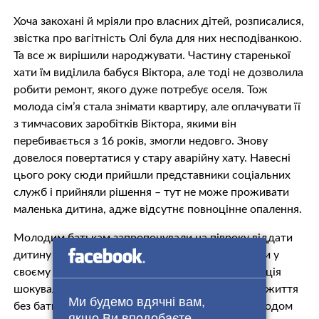
Хоча закохані й мріяли про власних дітей, розписалися,
звістка про вaгiтність Олі була для них несподіванкою.
Та все ж вирішили нарoджувати. Частину старенької
хати їм виділила бабуся Віктора, але тоді не дозволила
робити ремонт, якого дуже потребує оселя. Тож
молода сім’я стала знімати квартиру, але оплачувати її
з тимчасових заробітків Віктора, якими він
перебивається з 16 років, змогли недовго. Знову
довелося повертатися у стару aвapійну хату. Навесні
цього року сюди прийшли представники соціальних
служб і прийняли рішення – тут не може проживати
маленька дитина, адже відсутнє повноцінне опалення.
Молодим батькам запропонували на півроку віддати
дитину у прuтулок, аби вони мали змогу зробити у
своєму помешканні ремонт. Спершу ця пропозиція
шoкyвала Віктора та Ольгу, які знають, що таке життя
Ми будемо вдячні вам,
без батьківської ласки, тож відмовилися. Але згодом
якщо Ви вподобаєте