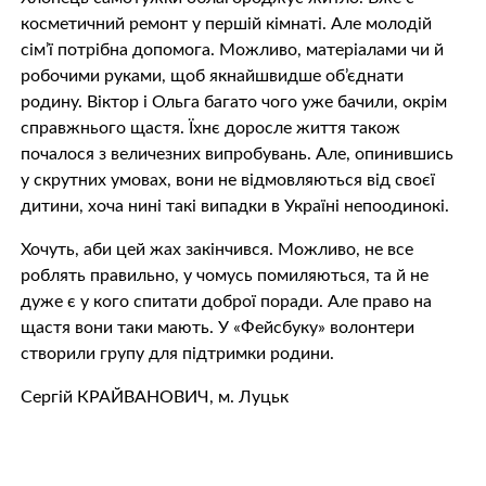
косметичний ремонт у першій кімнаті. Але молодій
сім’ї потрібна допомога. Можливо, матеріалами чи й
робочими руками, щоб якнайшвидше об’єднати
родину. Віктор і Ольга багато чого уже бачили, окрім
справжнього щастя. Їхнє доросле життя також
почалося з величезних випробувань. Але, опинившись
у скрутних умовах, вони не відмовляються від своєї
дитини, хоча нині такі випадки в Україні непоодинокі.
Хочуть, аби цей жaх закінчився. Можливо, не все
роблять правильно, у чомусь помиляються, та й не
дуже є у кого спитати доброї поради. Але право на
щастя вони таки мають. У «Фейсбуку» волонтери
створили групу для підтримки родини.
Сергій КРАЙВАНОВИЧ, м. Луцьк