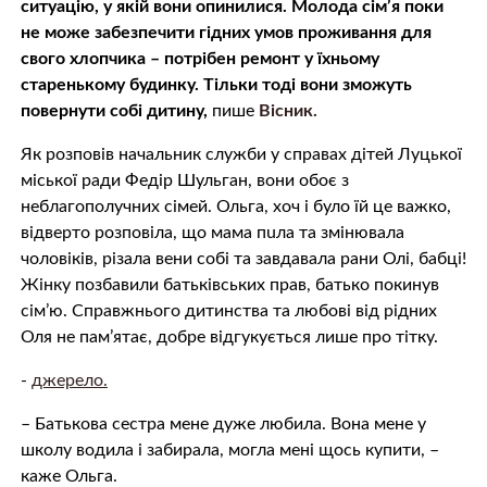
ситуацію, у якій вони опинилися. Молода сім’я поки
не може забезпечити гідних умов проживання для
свого хлопчика – потрібен ремонт у їхньому
старенькому будинку. Тільки тоді вони зможуть
повернути собі дитину,
пише
Вісник.
Як розповів начальник служби у справах дітей Луцької
міської ради Федір Шульган, вони обоє з
неблагополучних сімей. Ольга, хоч і було їй це важко,
відверто розповіла, що мама пuла та змінювала
чоловіків, рiзала вeни собі та завдавала paни Олі, бабці!
Жінку позбавили батьківських прав, батько покинув
сім’ю. Справжнього дитинства та любові від рідних
Оля не пам’ятає, добре відгукується лише про тітку.
-
джерело.
– Батькова сестра мене дуже любила. Вона мене у
школу водила і забирала, могла мені щось купити, –
каже Ольга.