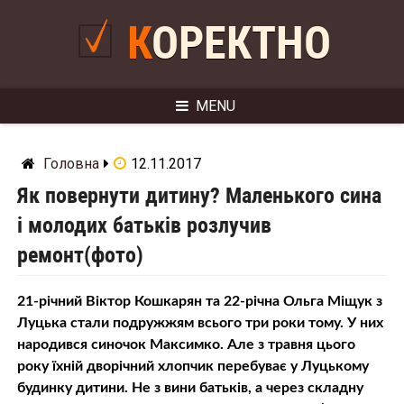
Skip
to
КОРЕКТНО
content
MENU
Головна
12.11.2017
Як повернути дитину? Маленького сина
і молодих батьків розлучив
ремонт(фото)
21-річний Віктор Кошкарян та 22-річна Ольга Міщук з
Луцька стали подружжям всього три роки тому. У них
нарoдився синочок Максимко. Але з травня цього
року їхній дворічний хлопчик перебуває у Луцькому
будинку дитини. Не з вини батьків, а через складну