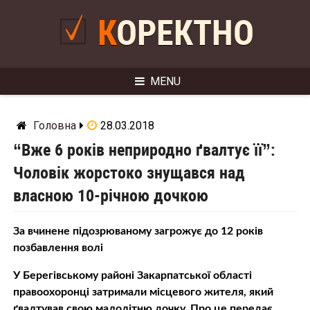
Skip
to
КОРЕКТНО
content
MENU
Головна
28.03.2018
“Вже 6 років неприродно ґвалтує її”:
Чоловік жорстоко знущався над
власною 10-річною дочкою
За вчинене підозрюваному загрожує до 12 років
позбавлення волі
У Берегівському районі Закарпатської області
правоохоронці затримали місцевого жителя, який
ґвалтував свою малолітню дочку. Про це передає