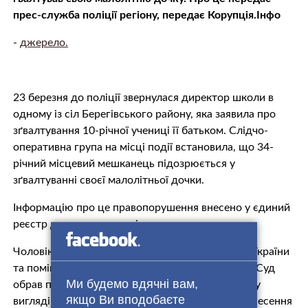
прес-служба поліції регіону, передає Корупція.Інфо
-
джерело.
23 березня до поліції звернулася директор школи в
одному із сіл Берегівського району, яка заявила про
зґвалтування 10-річної учениці її батьком. Слідчо-
оперативна група на місці події встановила, що 34-
річний місцевий мешканець підозрюється у
зґвалтуванні своєї малолітньої дочки.
Інформацію про це правопорушення внесено у єдиний
реєстр досудових розслідувань.
Чоловіка затримано в порядку статті 208 КПК України
та поміщено в ізолятор тимчасового тримання. Суд
Ми будемо вдячні вам,
обрав підозрюваному міру запобіжного заходу у
якщо Ви вподобаєте
вигляді тримання під вартою без можливості внесення