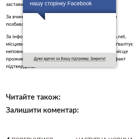
нашу сторінку Facebook
застави.
За вчинене підозрюваному загрожує до 12 років
позбавлення волі.
За інформацією місцевого видання transkarpatia.net,
місцевий житель вже 6 років неприродно свою ґвалтує
неповнолітньою дочку. Поліція, яка прибула на місце
Дуже вдячні за Вашу підтримку. Закрити!
проживання нелюда, опитала дочку, яка даний факт
підтвердила.
Читайте також:
Залишити коментар: