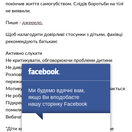
покінчив життя самогубством. Слідів боротьби на тілі
не виявили.
Пише -
джерело.
Щоб налагодити довірливі стосунки з дітьми, фахівці
рекомендують батькам:
Активно слухати
Не критикувати, обговорюючи проблеми дитини
Не давати порад, коли їх не просять
Розповідати про свій життєвий досвід і досвід
переживання смутку, злості, образ і т.п.
Мотивувати дитину займатися тим, що їй подобається
Ми будемо вдячні вам,
Не робити зауважень при сторонніх слухачах
якщо Ви вподобаєте
Підкреслювати потенціал, не акцентуючись на
нашу сторінку Facebook
помилках
Вибачатися, коли помилився.
“Діти хочуть уваги. Їм не потрібні поради, вони не