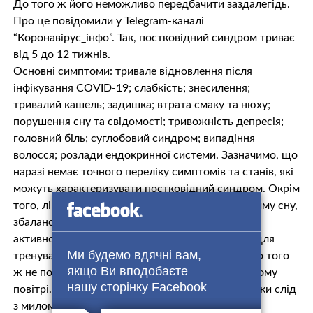
До того ж його неможливо передбачити заздалегідь.
Про це повідомили у Telegram-каналі
“Коронавірус_інфо”. Так, постковідний синдром триває
від 5 до 12 тижнів.
Основні симптоми: тривале відновлення після
інфікування COVID-19; слабкість; знесилення;
тривалий кашель; задишка; втрата смаку та нюху;
порушення сну та свідомості; тривожність депресія;
головний біль; суглобовий синдром; випадіння
волосся; розлади ендокринної системи. Зазначимо, що
наразі немає точного переліку симптомів та станів, які
можуть характеризувати постковідний синдром. Окрім
того, лікарі рекомендують дотримуватись режиму сну,
збалансованого харчування, помірної фізичної
активності. Також важливо виконувати вправи для
Ми будемо вдячні вам,
тренування мозку та когнітивних здібностей. До того
якщо Ви вподобаєте
ж не потрібно забувати про прогулянки на свіжому
нашу сторінку Facebook
повітрі. Як вберегтись від коронавірусу мити руки слід
з милом протягом не менш ніж 20 секунд; не