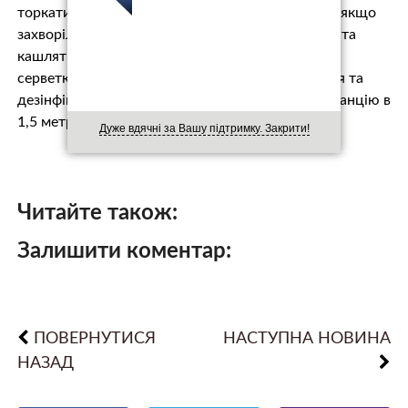
торкатися брудними руками очей, носа та рота; якщо
захворіли – залишайтеся вдома; потрібно чхати та
кашляти у згин ліктя або прикривати рот, ніс
серветками; регулярно провітрюйте приміщення та
дезінфікуйте поверхні; з людьми тримайте дистанцію в
1,5 метри.
Дуже вдячні за Вашу підтримку. Закрити!
Читайте також:
Залишити коментар:
ПОВЕРНУТИСЯ
НАСТУПНА НОВИНА
НАЗАД