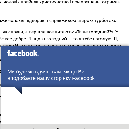
я, чоловік прийняв християнство і при хрещенні отримав
адже чоловік підкорив її справжньою щирою турботою.
, як справи, а перш за все питають: «Ти не голодний?». У
бе все добре. Якщо ж голодний — то я тебе нагодую. Я,
а, чому Чан весь час намагається мене пригостити чимось
ку до нас у кімнату, яку ми знімали ще з шістьма
игощання для нас усіх.
 дуже турбуються про свою другу «половинку». Тож по
Ми будемо вдячні вам, якщо Ви
вподобаєте нашу сторінку Facebook
, зібрала усі необхідні для одруження документи і знову
оворить жінка.
іх китайських традицій. Тож воно було дуже яскраве та
. Чоловік їхав на коні, мене ж несли у спеціальному
им обідом тривало кілька годин: у Китаї ніхто не
 лише весільна ознака, так святкують усі китайські свята: