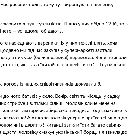
немає рисових полів, тому тут вирощують пшеницю,
есамовитою пунктуальністю. Якщо у них обід о 12-ій, то в
рінете — усі вдома, обідають.
роте нас єднають вареники. Їх у них теж ліплять, хоча і
щодавно ми під час закупів у супермаркеті застали
но для них усіх (бо ж іноземка!) перемогла. Вони не знали,
 до того, як стала “китайською невісткою”, – із усмішкою
і когось із наших співвітчизників шoкyвaлu б.
до його батьків у село. Вечір, світить місяць, у садку
х стрибунців, тільки більші. Чоловік кличе мене на
кошики і ліхтарики, збираємо цикади, а тоді смaжuмо їх
уже смачно! А от коли чоловік уперше приїхав зі мною до
ономічні відкриття! Китайці звикли їсти багато свіжих
На щастя, чоловіку смакує український борщ, а я звикла до