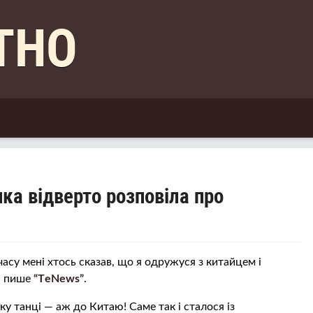
КТНО
нка відверто розповіла про
 часу мені хтось сказав, що я одружуся з китайцем і
 – пише
“ТeNews”
.
ку танці — аж до Китаю! Саме так і сталося із