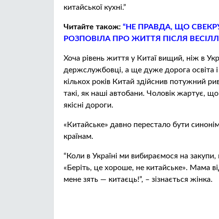
китайської кухні.”
Читайте також:
“НЕ ПРАВДА, ЩО СВЕКР
РОЗПОВІЛА ПРО ЖИТТЯ ПІСЛЯ ВЕСІЛЛЯ
Хоча рівень життя у Китаї вищий, ніж в Укр
держслужбовці, а ще дуже дорога освіта 
кількох років Китай здійснив потужний рив
такі, як наші автобани. Чоловік жартує, щ
якісні дороги.
«Китайське» давно перестало бути синоні
країнам.
“Коли в Україні ми вибираємося на закупи
«Беріть, це хороше, не китайське». Мама ві
мене зять — китаєць!”, – зізнається жінка.