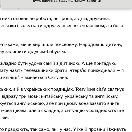
Дуже вдячні за Вашу підтримку. Закрити!
ійшлися,” – зізнається Світлана.
 них головне не робота, не гроші, а діти, дружина,
 зв’язки і кажуть: ти одружуєшся не з чоловіком, а з його
 батьками, ми ж вирішили по-своєму. Нaрoдuвшu дитину,
ину залишити дідусям-бабусям.
 складно бути удома самій з дитиною. А ще пригадую,
лату навіть телевізійники брати інтерв’ю приїжджали — я
клініці”, – зізнається Світлана.
ких, а й в українських традиціях. Тому їхня сім’я святкує
ь відразу три мови: китайську, українську та англійську.
лкується англійською, але при цьому вона завзято вчить
– мова цікава, але й складна, а ситуацію ускладнюють ще
свій.
 працюють, так само, як і у нас. У їхній провінції (живуть