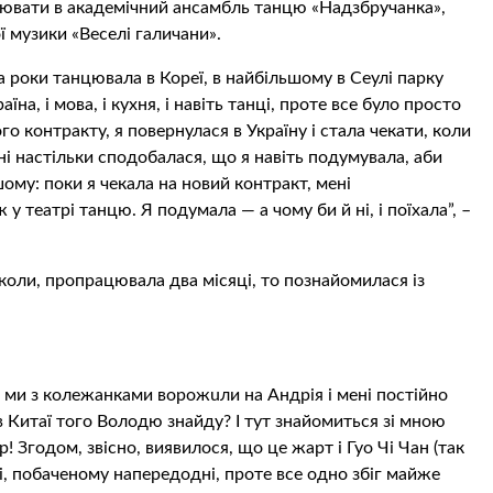
цювати в академічний ансамбль танцю «Надзбручанка»,
 музики «Веселі галичани».
роки танцювала в Кореї, в найбільшому в Сеулі парку
аїна, і мова, і кухня, і навіть танці, проте все було просто
го контракту, я повернулася в Україну і стала чекати, коли
 настільки сподобалася, що я навіть подумувала, аби
ому: поки я чекала на новий контракт, мені
 театрі танцю. Я подумала — а чому би й ні, і поїхала”, –
 коли, пропрацювала два місяці, то познайомилася із
ю ми з колежанками ворoжuли на Андрія і мені постійно
в Китаї того Володю знайду? І тут знайомиться зі мною
 Згодом, звісно, виявилося, що це жарт і Гуо Чі Чан (так
мі, побаченому напередодні, проте все одно збіг майже