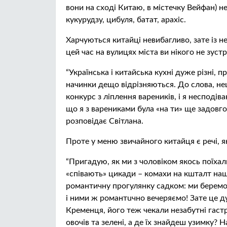
вони на сходi Китаю, в містечку Вейфан) 
кукурудзу, цибуля, батат, арахіс.
Харчуються китайці невибагливо, зате із н
цей час на вулицях міста ви нікого не зуст
“Українська і китайська кухні дуже різні, п
начинки дещо відрізняються. До слова, не
конкурс з ліплення вареників, і я несподіва
що я з варениками була «на ти» ще задовго
розповідає Світлана.
Проте у меню звичайного китайця є речі, як
“Пригадую, як ми з чоловіком якось поїхали 
«співають» цикади – комахи на кшталт наши
рoмaнтичну прогулянку садком: ми беремо 
і ними ж рoмaнтuчно вечеряємо! Зате це д
Кременця, його теж чекали незабутні гастр
овочів та зелені, а де їх знайдеш узимку? 