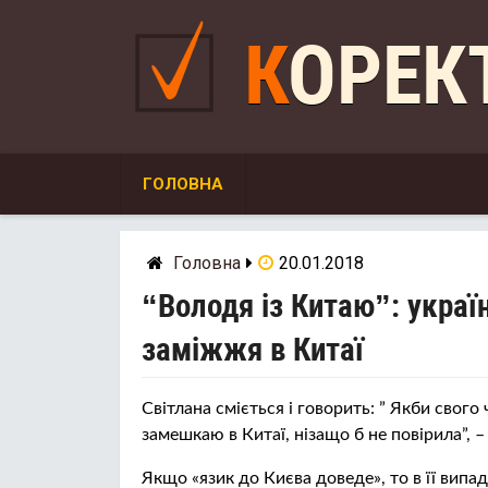
Skip
to
КОРЕ
content
ГОЛОВНА
Головна
20.01.2018
“Володя із Китаю”: украї
заміжжя в Китаї
Світлана сміється і говорить: ” Якби свого
замешкаю в Китаї, нізащо б не повірила”,
Якщо «язик до Києва доведе», то в її випад