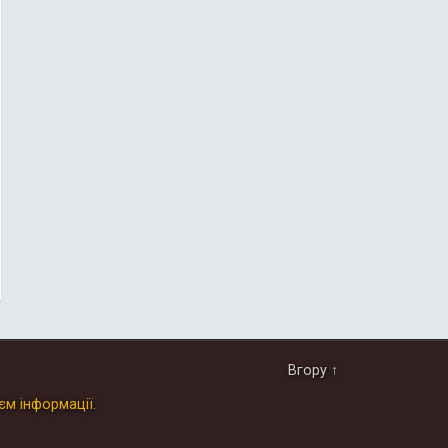
Вгору ↑
єм інформації.