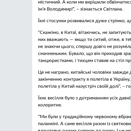
містичний. А коли ми вирішили обвінчатис
ім’я Володимир!”, – зізнається Світлана.
Їхні стосунки розвивалися дуже стрімко, 
“Скажімо, в Китаї, вітаючись, не запитують
них вважають — якщо ти ситий, отже, в те
не знаючи цього, спершу довго не розуміл
смачненьким. Бувало, що він приходив зран
танцюристками, і тихцем ставив на стіл пр
Це не награно, китайські чоловіки завжди
закінченню контракту я полетіла в Україну
полетіла у Китай назустріч своїй долі”, – г
Їхнє весілля було з дотриманням усіх давн
колоритне.
“Ми були у традиційному червоному вбранні
паланкіні. А саме весілля разом із святков
влаштовує гучних гулянок до ранку. І це не