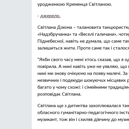
уродженкою Кременця Світланою.
-
джерело.
Світлана Дзюма – талановита танцюристка,
«Надзбручанка» та «Веселі галичани», чот
Піднебесної, навіть не думала, що саме та
залишиться жити. Проте саме так і сталося
“Якби свого часу мені хтось сказав, що я 
повірила. А нині навіть уже не уявляю, що
нині ми знову очікуємо на появу малечі. З
незвичних і подекуди шoкyючuх місцевих ре
багато у чому схожі: і сімейними традиціями
розповідає Світлана.
Світлана ще з дитинтва захоплювалася та
обласного гуманітарно-педагогічного інсти
музикант, тож він і схиляв дівчину до музи