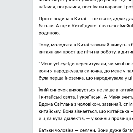
наїлися, погралися, поспівали караоке і роз
Проте родина в Китаї — це святе, адже для
батьки. А ще в Китаї дуже ціняться сімейні
родиною.
Тому, молодята в Китаї зазвичай живуть з
китаянкам простіше піти на роботу, а дит
“Мене усі сусіди перепитували, чи мені не
коли я народжувала синочка, до мене у па
була перша іноземка, що народжувала у цій 
Їхній синочок виховується не лише в китайсь
і китайські свята, і українські. А Майк вчит
Вдома Світлана з чоловіком, зазвичай, спі
китайську. Вона зізнається, що китайська 
й ціла купа діалектів, — у кожній провінції 
Батьки чоловіка — селяни. Вони дуже багато