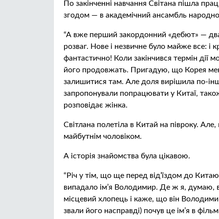
По закінченні навчання Світана пішла пра
згодом — в академічний ансамбль народної
“А вже перший закордонний «дебют» — два 
розваг. Нове і незвичне було майже все: і кр
фантастично! Коли закінчився термін дії мо
його продовжать. Пригадую, що Корея мені
залишитися там. Але доля вирішила по-інш
запропонували попрацювати у Китаї, також у
розповідає жінка.
Світлана полетіла в Китай на півроку. Але,
майбутнім чоловіком.
А історія знайомства була цікавою.
“Річ у тім, що ще перед від’їздом до Кита
випадало ім’я Володимир. Де ж я, думаю, 
місцевий хлопець і каже, що він Володимир!
звали його насправді) почув це ім’я в філь