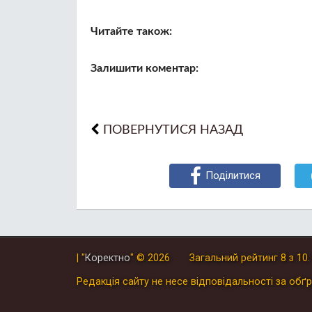
Читайте також:
Залишити коментар:
ПОВЕРНУТИСЯ НАЗАД
Поділитися
| "
Коректно
"
© 2026
Загальний рейтинг
8
з
10
Редакція сайту не несе відповідальності за обґр