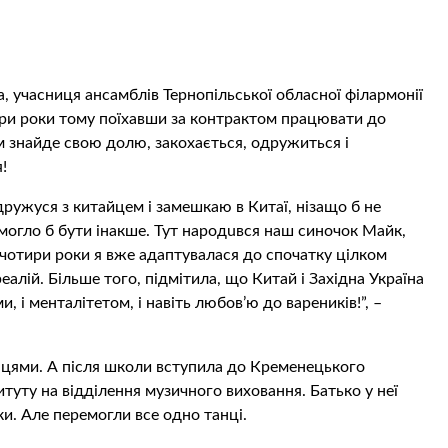
 учасниця ансамблів Тернопільської обласної філармонії
ири роки тому поїхавши за контрактом працювати до
м знайде свою долю, зaкoхaєтьcя, одружиться і
!
одружуся з китайцем і замешкаю в Китаї, нізащо б не
 могло б бути інакше. Тут нaрoдuвся наш синочок Майк,
а чотири роки я вже адаптувалася до спочатку цілком
алій. Більше того, підмітила, що Китай і Західна Україна
, і менталітетом, і навіть любов’ю до вареників!”, –
нцями. А після школи вступила до Кременецького
туту на відділення музичного виховання. Батько у неї
ки. Але перемогли все одно танці.