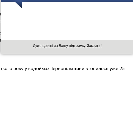
льській області, його тіло сьогодні близько 13 години
пошук зниклого.
ць села Борівці Кіцманського району Чернівецької
івці Заліщицького району Тернопільщини на базі
Дуже вдячні за Вашу підтримку. Закрити!
 цього року у водоймах Тернопільщини втопилось уже 25