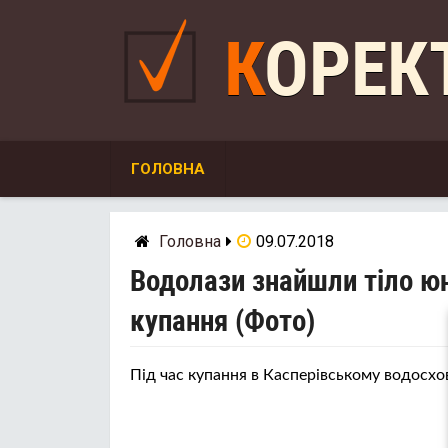
Skip
to
КОРЕ
content
ГОЛОВНА
Головна
09.07.2018
Водолази знайшли тіло юн
купання (Фото)
Під час купання в Касперівському водосхо