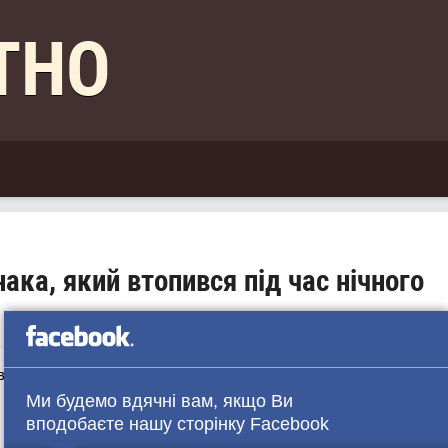
КТНО
ака, який втопився під час нічного
вищі близько 3 години 9 липня зник 19-річний юнак.
Ми будемо вдячні вам, якщо Ви
вподобаєте нашу сторінку Facebook