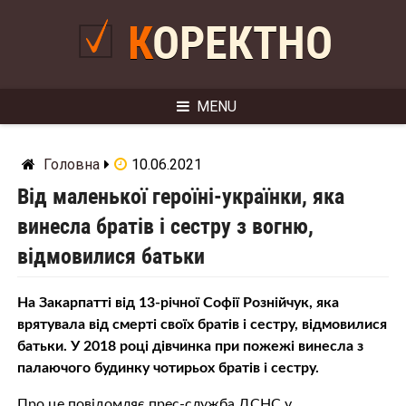
Skip
to
КОРЕКТНО
content
MENU
Головна
10.06.2021
Від маленької героїні-українки, яка
винесла братів і сестру з вогню,
відмовилися батьки
На Закарпатті від 13-річної Софії Рознійчук, яка
врятувала від смерті своїх братів і сестру, відмовилися
батьки. У 2018 році дівчинка при пожежі винесла з
палаючого будинку чотирьох братів і сестру.
Про це повідомляє прес-служба ДСНС у