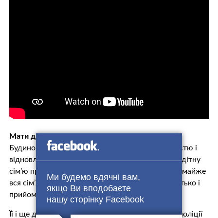
Мати дівчинці не рідна
Будинок, в якому виросла Софійка, згорів повністю і
відновленню не підлягає. На перший час багатодітну
сім’ю прихистили знайомі з Рахова. Але пізніше майже
Ми будемо вдячні вам,
вся сім’я опинилася на вулиці і Софію рідний батько і
якщо Ви вподобаєте
прийомна мати змушували просити милостиню.
нашу сторінку Facebook
Її і ще двох братиків співробітники ювенальної поліції