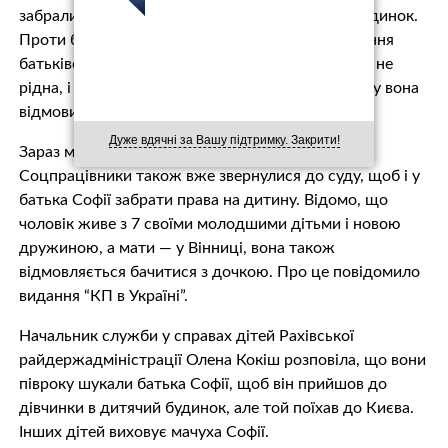
забрали прямо з вулиці і поселили в дитячий будинок.
Проти батька Софійки почали процес позбавлення
батьківських прав. Мама братиків і сестрички їй не
рідна, і тому забирати Софію з дитячого будинку вона
відмовилася.
Дуже вдячні за Вашу підтримку. Закрити!
Зараз маму Софії позбавили батьківських прав.
Соцпрацівники також вже звернулися до суду, щоб і у
батька Софії забрати права на дитину. Відомо, що
чоловік живе з 7 своїми молодшими дітьми і новою
дружиною, а мати — у Вінниці, вона також
відмовляється бачитися з дочкою. Про це повідомило
видання “КП в Україні”.
Начальник служби у справах дітей Рахівської
райдержадміністрації Олена Кокіш розповіла, що вони
півроку шукали батька Софії, щоб він прийшов до
дівчинки в дитячий будинок, але той поїхав до Києва.
Інших дітей виховує мачуха Софії.