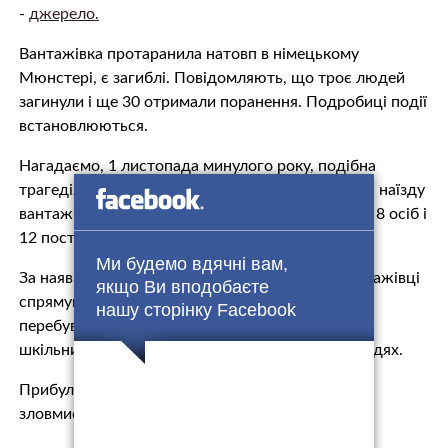
-
джерело.
Вантажівка протаранила натовп в німецькому
Мюнстері, є загиблі. Повідомляють, що троє людей
загинули і ще 30 отримали поранення. Подробиці події
встановлюються.
Нагадаємо, 1 листопада минулого року, подібна
трагедія сталась у Нью-Йорку. Тоді, в результаті наїзду
вантажівки на пішоходів загинули щонайменше 8 осіб і
12 постраждали.
Ми будемо вдячні вам,
За наявними даними, водій на орендованій вантажівці
якщо Ви вподобаєте
спрямував транспортний засіб на пішоходів, які
нашу сторінку Facebook
перебували на велосипедній доріжці, врізався в
шкільний автобус, а потім відкрив вогонь по людях.
Прибулі на місце правоохоронці застрелили
зловмисника.