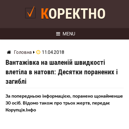
Skip
to
КОРЕКТНО
content
MENU
Головна
11.04.2018
Вантажівка на шаленій швидкості
влетіла в натовп: Десятки поранених і
загиблі
За попередньою інформацією, поранено щонайменше
30 осіб. Відомо також про трьох жертв, передає
Корупція.Інфо