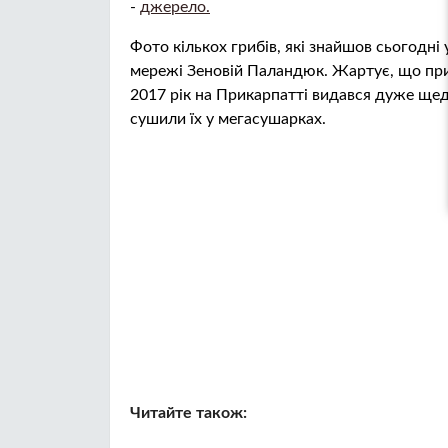
-
джерело.
Фото кількох грибів, які знайшов сьогодні
мережі Зеновій Паландюк. Жартує, що при т
2017 рік на Прикарпатті видався дуже щедр
сушили їх у мегасушарках.
Читайте також: