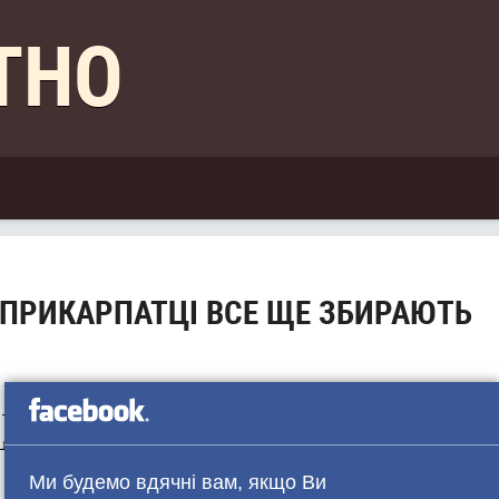
КТНО
 ПРИКАРПАТЦІ ВСЕ ЩЕ ЗБИРАЮТЬ
 трохи нижче у горах, хоча і заморозок, осінь ще повністю
ці все ще збирають гриби.
Ми будемо вдячні вам, якщо Ви