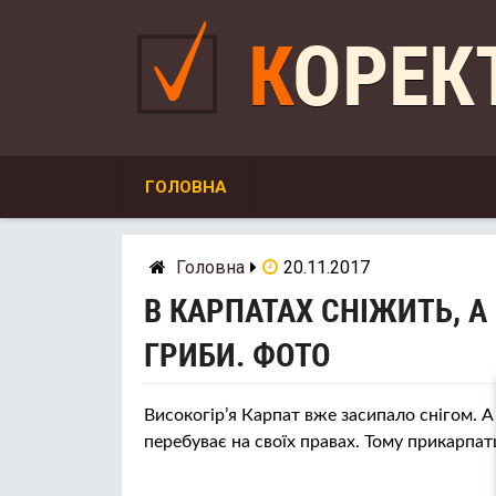
Skip
to
КОРЕ
content
ГОЛОВНА
Головна
20.11.2017
В КАРПАТАХ СНІЖИТЬ, А
ГРИБИ. ФОТО
Високогір’я Карпат вже засипало снігом. А
перебуває на своїх правах. Тому прикарпат