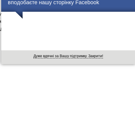
вподобаєте нашу сторінку Facebook
 у Косівському районі, поширив у соціальній
акій погоді свіжі гриби будуть і на Різдво. До слова,
им на гриби. Прикарпатці збирали цілі сім’ї грибів і
Дуже вдячні за Вашу підтримку. Закрити!