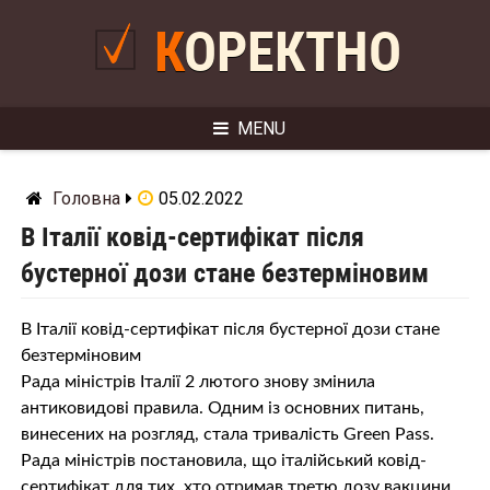
Skip
to
КОРЕКТНО
content
MENU
Головна
05.02.2022
В Італії ковід-сертифікат після
бустерної дози стане безтерміновим
В Італії ковід-сертифікат після бустерної дози стане
безтерміновим
Рада міністрів Італії 2 лютого знову змінила
антиковидові правила. Одним із основних питань,
винесених на розгляд, стала тривалість Green Pass.
Рада міністрів постановила, що італійський ковід-
сертифікат для тих, хто отримав третю дозу вакцини,