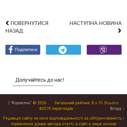
ПОВЕРНУТИСЯ
НАСТУПНА НОВИНА
НАЗАД
Поділитися
Поділитися
Поділитися
Долучайтесь до нас!
| "
Коректно
"
© 2026
Загальний рейтинг
8
з
10
.
Всього
82574
переглядів
Вгору ↑
Редакція сайту не несе відповідальності за обґрунтованість і
тлумачення думки автора статті, а сайт є лише носієм