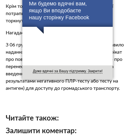
Ми будемо вдячні вам,
Крім того, у разі, якщо котрийсь із регіонів Італії
якщо Ви вподобаєте
потрапить у червону зону, ковід-обмеження не
нашу сторінку Facebook
торкнуться вакцинованих.
Нагадаємо – що таке Super Green-pass в Італії
З 06 грудня 2021 року в Італії запроваджено правило
надання сертифікату «Super Green-pass» (сертифікат
про повний курс щеплення проти COVID-19 або про
перенесення особою коронавірусної хвороби) та
Дуже вдячні за Вашу підтримку. Закрити!
введення «базового» сертифікату (видається за
результатами негативного ПЛР-тесту або тесту на
антиген) для доступу до громадського транспорту.
Читайте також:
Залишити коментар: