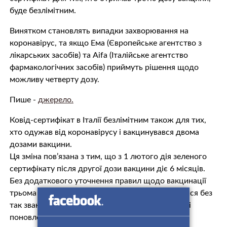
буде безлімітним.
Винятком становлять випадки захворювання на
коронавірус, та якщо Ема (Європейське агентство з
лікарських засобів) та Aifa (Італійське агентство
фармакологічних засобів) приймуть рішення щодо
можливу четверту дозу.
Пише -
джерело.
Ковід-сертифікат в Італії безлімітним також для тих,
хто одужав від коронавірусу і вакцинувався двома
дозами вакцини.
Ця зміна пов’язана з тим, що з 1 лютого дія зеленого
сертифікату після другої дози вакцини діє 6 місяців.
Без додаткового уточнення правил щодо вакцинації
трьома дозами, деякі люди ризикували опинитися без
так званого бустера Green Pass і без можливості
поновлення ковід-сертифікату.