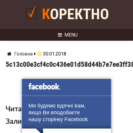
Skip
to
КОРЕКТНО
content
MENU
Головна
30.01.2018
5c13c00e3cf4c0c436e01d58d44b7e7ee3ff3
Ми будемо вдячні вам,
Читайте також:
якщо Ви вподобаєте
нашу сторінку Facebook
Залишити коментар: