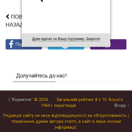
ПОВЕРНУТИСЯ
НАЗАД
Дуже вдячні за Вашу підтримку. Закрити!
Поділитися
Поділитися
Поділитися
Долучайтесь до нас!
| "
Коректно
"
© 2026
Загальний рейтинг
8
з
10
.
Всього
19661
переглядів
Вгору ↑
Редакція сайту не несе відповідальності за обґрунтованість і
тлумачення думки автора статті, а сайт є лише носієм
інформації.