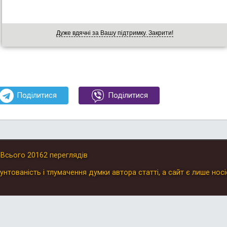
Дуже вдячні за Вашу підтримку. Закрити!
Поділитися
Поділитися
.
Всього
20162
переглядів
унтованість і тлумачення думки автора статті, а сайт є лише носі