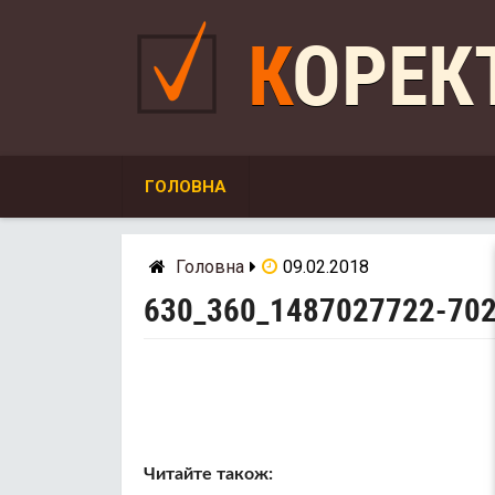
Skip
to
КОРЕ
content
ГОЛОВНА
Головна
09.02.2018
630_360_1487027722-70
Читайте також: