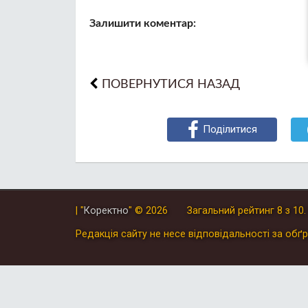
Залишити коментар:
ПОВЕРНУТИСЯ НАЗАД
Поділитися
| "
Коректно
"
© 2026
Загальний рейтинг
8
з
10
Редакція сайту не несе відповідальності за обґр