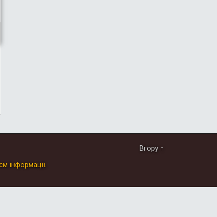
Вгору ↑
єм інформації.