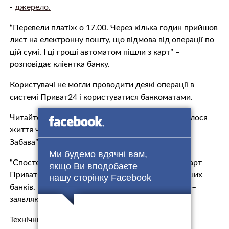
-
джерело.
“Перевели платіж о 17.00. Через кілька годин прийшов
лист на електронну пошту, що відмова від операції по
цій сумі. І ці гроші автоматом пішли з карт” –
розповідає клієнтка банку.
Користувачі не могли проводити деякі операції в
системі Приват24 і користуватися банкоматами.
Читайте також: З водія – у мільйонери: як змінилося
життя чоловіка, який виграв мільйон у “Лото-
Забава”(відео)
Ми будемо вдячні вам,
“Спостерігаються труднощі при використанні карт
якщо Ви вподобаєте
Приватбанку в банкоматах і POS-терміналах інших
нашу сторінку Facebook
банків. Кошти будуть повернуті протягом доби, –
заявляють у прес-службі банку.
Технічний збій був 18 квітня з 13.00 до 18.00, всі