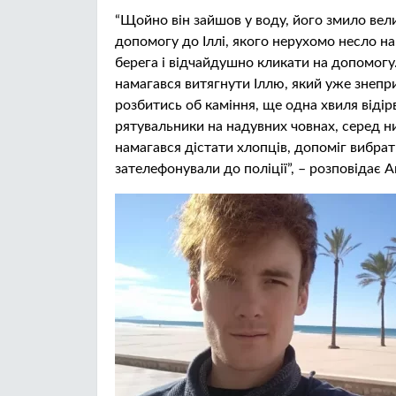
“Щойно він зайшов у воду, його змило ве
допомогу до Іллі, якого нерухомо несло на
берега і відчайдушно кликати на допомог
намагався витягнути Іллю, який уже знепр
розбитись об каміння, ще одна хвиля відір
рятувальники на надувних човнах, серед ни
намагався дістати хлопців, допоміг вибрат
зателефонували до поліції”, – розповідає А