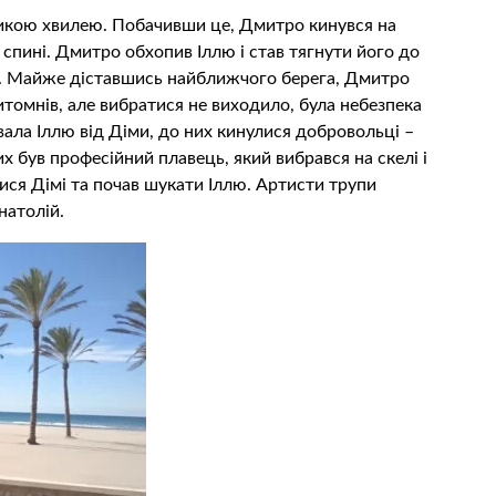
ликою хвилею. Побачивши це, Дмитро кинувся на
 спині. Дмитро обхопив Іллю і став тягнути його до
у. Майже діставшись найближчого берега, Дмитро
итомнів, але вибратися не виходило, була небезпека
вала Іллю від Діми, до них кинулися добровольці –
х був професійний плавець, який вибрався на скелі і
ися Дімі та почав шукати Іллю. Артисти трупи
натолій.