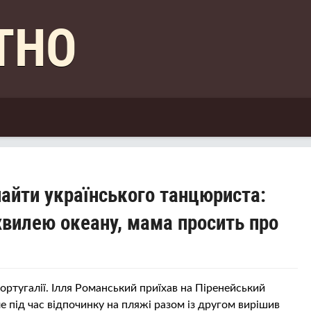
КТНО
найти українського танцюриста:
хвилею океану, мама просить про
Португалії. Ілля Романський приїхав на Піренейський
е під час відпочинку на пляжі разом із другом вирішив