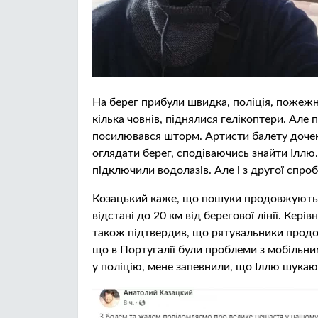
На берег прибули швидка, поліція, пожежн
кілька човнів, піднялися гелікоптери. Але 
посилювався шторм. Артисти балету дочекал
оглядати берег, сподіваючись знайти Іллю.
підключили водолазів. Але і з другої спро
Козацький каже, що пошуки продовжуютьс
відстані до 20 км від берегової лінії. Кері
також підтвердив, що рятувальники продо
що в Португалії були проблеми з мобільним
у поліцію, мене запевнили, що Іллю шукають