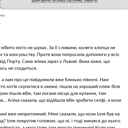
Дуже вдячні за Вашу підтримку. Закрити!
 нібито ніхто не шукає. За її словами, колеги хлопця не
м та консульству. Проте вона попросила допомоги у всіх
від Порту. Сама жінка зараз у Львові. Вона каже, що
щось не сходиться.
, а нам про це повідомили вже близько півночі. Нам
 хто хотів скупатися в океані, пішли на хороший пляж біля
ом пішли вбік, там погане місце для купання, там
а… Аліна сказала, що відійшла вбік зробити селфі, а коли
пині вже непритомний. Мені сказали, що коли Ілля був на
зд? Ілля покрутив головою, що ні, і тоді кинувся до нього.
ерфінгіста, а мого Іллю там просто покинули! Коли нам