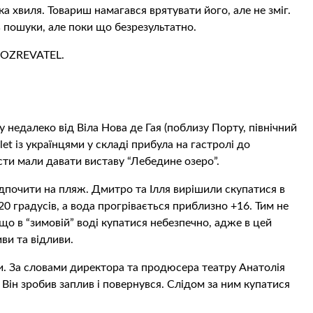
а хвиля. Товариш намагався врятувати його, але не зміг.
пошуки, але поки що безрезультатно.
OBOZREVATEL.
у недалеко від Віла Нова де Гая (поблизу Порту, північний
let із українцями у складі прибула на гастролі до
сти мали давати виставу “Лебедине озеро”.
дпочити на пляж. Дмитро та Ілля вирішили скупатися в
 20 градусів, а вода прогрівається приблизно +16. Тим не
що в “зимовій” воді купатися небезпечно, адже в цей
ви та відливи.
и. За словами директора та продюсера театру Анатолія
Він зробив заплив і повернувся. Слідом за ним купатися