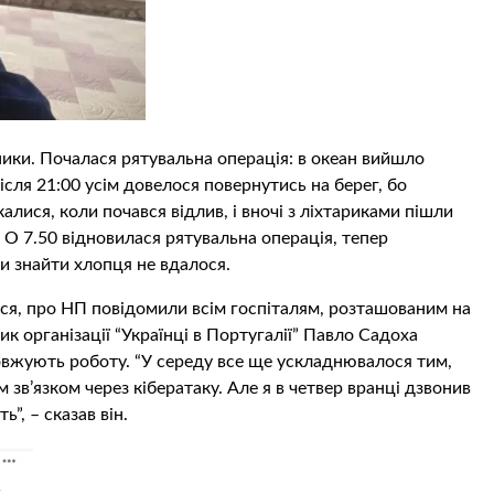
ики. Почалася рятувальна операція: в океан вийшло
після 21:00 усім довелося повернутись на берег, бо
ися, коли почався відлив, і вночі з ліхтариками пішли
 О 7.50 відновилася рятувальна операція, тепер
би знайти хлопця не вдалося.
я, про НП повідомили всім госпіталям, розташованим на
вник організації “Українці в Португалії” Павло Садоха
вжують роботу. “У середу все ще ускладнювалося тим,
 зв’язком через кібератаку. Але я в четвер вранці дзвонив
”, – сказав він.