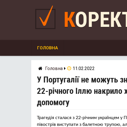
Skip
to
КОРЕ
content
ГОЛОВНА
Головна
11.02.2022
У Португалії не можуть з
22-річного Іллю накрило 
допомогу
Трагедія сталася з 22-річним українцем у 
півострів виступати з балетною трупою, ал