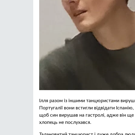
Ілля разом із іншими танцюристами вируш
Португалії вони встигли відвідати Іспанію
щоб син вирушав на гастролі, адже він ще
хлопець не послухався.
Талановитий танцюрист і дуже добра люд