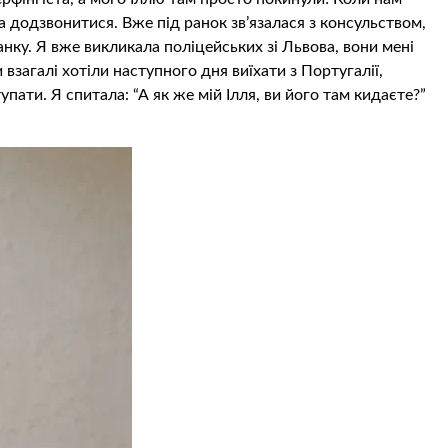
а додзвонитися. Вже під ранок зв’язалася з консульством,
нку. Я вже викликала поліцейських зі Львова, вони мені
взагалі хотіли наступного дня виїхати з Португалії,
упати. Я спитала: “А як же мій Ілля, ви його там кидаєте?”