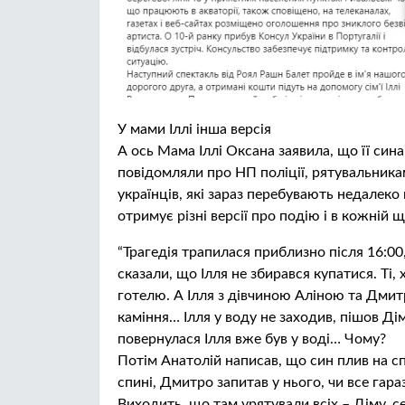
У мами Іллі інша версія
А ось Мама Іллі Оксана заявила, що її сина
повідомляли про НП поліції, рятувальника
українців, які зараз перебувають недалеко 
отримує різні версії про подію і в кожній 
“Трагедія трапилася приблизно після 16:00
сказали, що Ілля не збирався купатися. Ті,
готелю. А Ілля з дівчиною Аліною та Дмитр
каміння… Ілля у воду не заходив, пішов Дім
повернулася Ілля вже був у воді… Чому?
Потім Анатолій написав, що син плив на с
спині, Дмитро запитав у нього, чи все гара
Виходить, що там урятували всіх – Діму, с