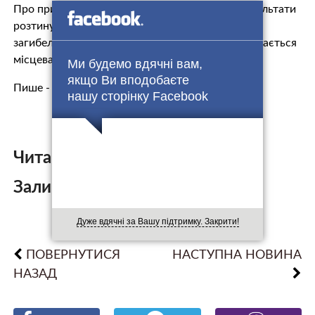
Про причини смерті поки нічого не відомо. Результати
розтину вкажуть слідству на те, чи причетні до
загибелі людини сторонні особи. Справою займається
місцева поліція під наглядом прокуратури.
Ми будемо вдячні вам,
якщо Ви вподобаєте
Пише -
джерело.
нашу сторінку Facebook
Читайте також:
Залишити коментар:
Дуже вдячні за Вашу підтримку. Закрити!
ПОВЕРНУТИСЯ
НАСТУПНА НОВИНА
НАЗАД