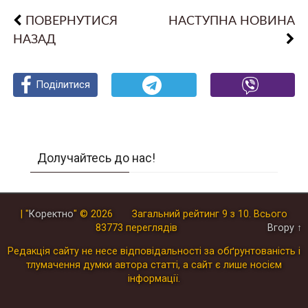
ПОВЕРНУТИСЯ
НАСТУПНА НОВИНА
НАЗАД
Поділитися
Поділитися
Поділитися
Долучайтесь до нас!
| "
Коректно
"
© 2026
Загальний рейтинг
9
з
10
.
Всього
83773
переглядів
Вгору ↑
Редакція сайту не несе відповідальності за обґрунтованість і
тлумачення думки автора статті, а сайт є лише носієм
інформації.