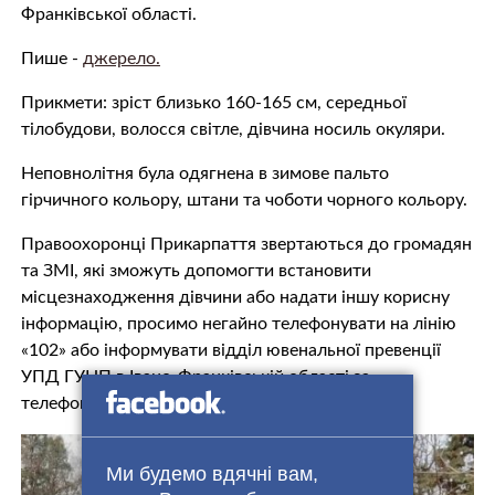
Франківської області.
Пише -
джерело.
Прикмети: зріст близько 160-165 см, середньої
тілобудови, волосся світле, дівчина носиль окуляри.
Неповнолітня була одягнена в зимове пальто
гірчичного кольору, штани та чоботи чорного кольору.
Правоохоронці Прикарпаття звертаються до громадян
та ЗМІ, які зможуть допомогти встановити
місцезнаходження дівчини або надати іншу корисну
інформацію, просимо негайно телефонувати на лінію
«102» або інформувати відділ ювенальної превенції
УПД ГУНП в Івано-Франківській області за
телефонами: (0342) 79-03-23, 096 327 70 24.
Ми будемо вдячні вам,