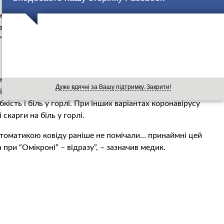
ння, які часто є досить несподіваними, проте деякі
ки, які дозволяють з високою імовірністю припустити,
“Омікрон”.
наук та педіатр Євген Комаровський повідомив, що існує
Дуже вдячні за Вашу підтримку. Закрити!
відрізняють цей штам коронавірусу COVID-19 від інших,
бкість і біль у горлі. При інших варіантах коронавірусу
скарги на біль у горлі.
птоматикою ковіду раніше не помічали… принаймні цей
при “Омікроні” – відразу”, – зазначив медик.