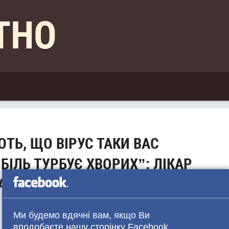
КТНО
ТЬ, ЩО ВІРУС ТАКИ ВАС
 БІЛЬ ТУРБУЄ ХВОРИХ”: ЛІКАР
АМ “ОМІКРОН”
т, змусивши медичну систему нашої держави
Ми будемо вдячні вам, якщо Ви
вподобаєте нашу сторінку Facebook