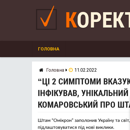
Skip
to
КОРЕ
content
ГОЛОВНА
Головна
11.02.2022
“ЦІ 2 СИМПТОМИ ВКАЗУЮ
ІНФІКУВАВ, УНІКАЛЬНИЙ
КОМАРОВСЬКИЙ ПРО ШТ
Штам “Омікрон” заполонив Україну та сві
підлаштовуватися під нові виклики.