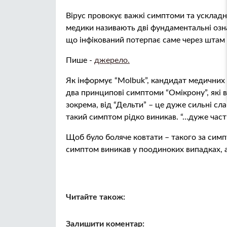
Вірус провокує важкі симптоми та ускладне
медики називають дві фундаментальні озна
що інфікований потерпає саме через штам 
Пише -
джерело.
Як інформує “Molbuk”, кандидат медичних 
два принципові симптоми “Омікрону”, які 
зокрема, від “Дельти” – це дуже сильні сла
такий симптом рідко виникав. “…дуже часті 
Щоб було боляче ковтати – такого за сим
симптом виникав у поодиноких випадках, а 
Читайте також:
Залишити коментар: