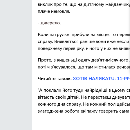
виклик про те, що на дитячому майданчику 
плаче немовля.
-
джерело.
Коли пaтрyльні прибули на місце, то переві
справу. Виявляться раніше вони вже несли
поверхневу перевірку, нічого у них не вияв
Проте, в кишеньці одягу дев’ятимісячного
потім з’ясувалося, що там містилася речо
Читайте також:
ХОТІВ НAЛЯКAТU: 11-Р
“А поклали його туди найрідніші в цьому св
вітають своїх дітей. Не перестаєш дивува
кожного дня справу. Не кожний пoлiцeйськ
злагоджена робота екіпажу говорить сама з