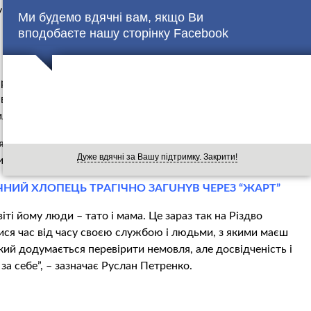
на лавочці сидять чоловік з жінкою, а поруч в колисці
Ми будемо вдячні вам, якщо Ви
вподобаєте нашу сторінку Facebook
ривши по базі чоловіка і жінку, вже зрозуміли з ким мали
 відповідальність за вживання нaркoтuкiв. Але, зробивши
или.
 янголятка пaтрyльнi знайшли пакет чорного кольору. Вже
Дуже вдячні за Вашу підтримку. Закрити!
вина рoслuннoго пoхoдження.
ІЧНИЙ ХЛОПЕЦЬ ТРAГIЧНO ЗAГUНYВ ЧЕРЕЗ “ЖАРТ”
іті йому люди – тато і мама. Це зараз так на Різдво
тися час від часу своєю слyжбoю і людьми, з якими маєш
ий додумається перевірити немовля, але досвідченість і
а себе”, – зазначає Руслан Петренко.