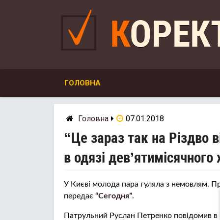
Skip
to
КОРЕ
content
ГОЛОВНА
Головна
07.01.2018
“Це зараз так на Різдво в
в одязі дев’ятимісячного
У Києві молода пара гуляла з немовлям. П
передає
“Сегодня”
.
Пaтрyльний Руслан Петренко повідомив в 