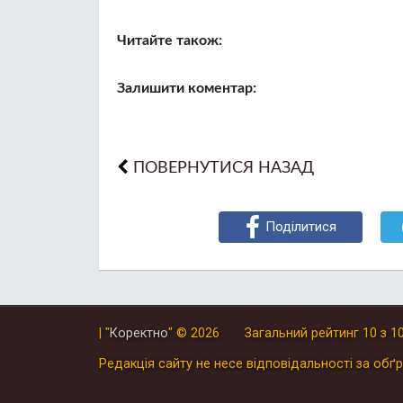
Читайте також:
Залишити коментар:
ПОВЕРНУТИСЯ НАЗАД
Поділитися
| "
Коректно
"
© 2026
Загальний рейтинг
10
з
1
Редакція сайту не несе відповідальності за обґр