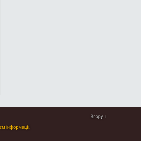
Вгору ↑
єм інформації.