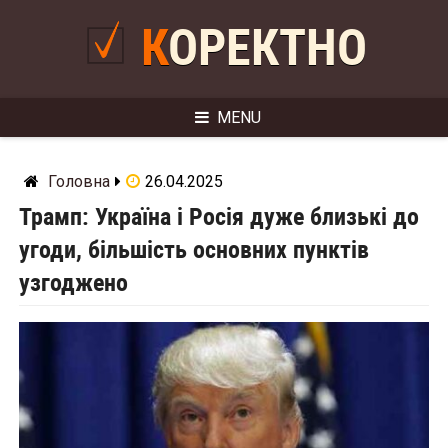
Skip
to
КОРЕКТНО
content
MENU
Головна
26.04.2025
Трамп: Україна і Росія дуже близькі до
угоди, більшість основних пунктів
узгоджено