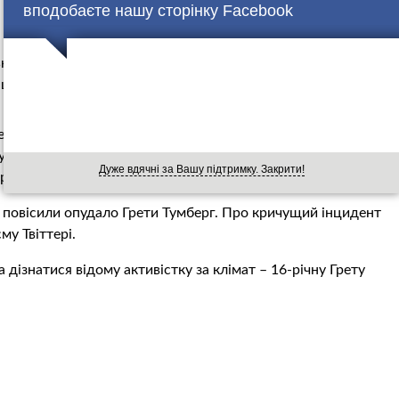
вподобаєте нашу сторінку Facebook
ї сім’ї висловила підтримку екоруху Extinction Rebellion,
ії за бездіяльність в питаннях клімату.
еруть участь близько 1100 екоактивістів. Варто
уть екоактивісти з усіх куточків світу. Вони вже
Дуже вдячні за Вашу підтримку. Закрити!
рміном мінімум на два тижні.
 повісили опудало Грети Тумберг. Про кричущий інцидент
му Твіттері.
 дізнатися відому активістку за клімат – 16-річну Грету