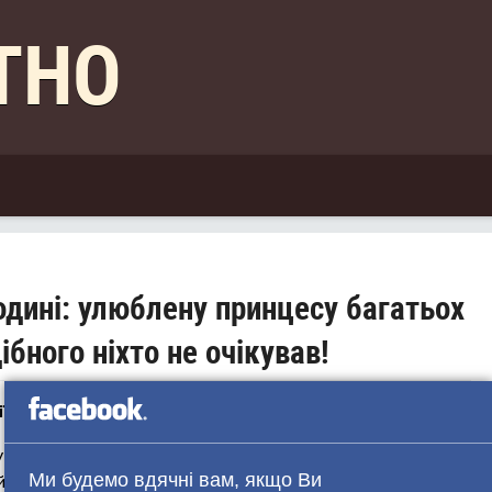
КТНО
родині: улюблену принцесу багатьох
ібного ніхто не очікував!
гії Марію Есмеральда
ну принцесу Бельгії Марію Есмеральду. Вона брала участь
Ми будемо вдячні вам, якщо Ви
ій площі. Про це повідомляє видання The Telegraph.