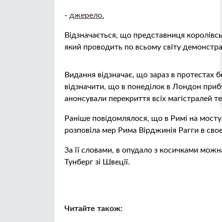
-
джерело.
Відзначається, що представниця королівсько
який проводить по всьому світу демонстрац
Видання відзначає, що зараз в протестах б
відзначити, що в понеділок в Лондон прибуд
анонсували перекриття всіх магістралей те
Раніше повідомлялося, що в Римі на мосту
розповіла мер Рима Вірджинія Рагги в своє
За її словами, в опудало з косичками можна
Тунберг зі Швеції.
Читайте також: