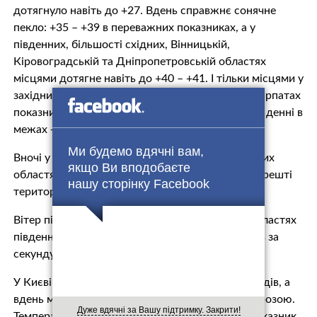
дотягнуло навіть до +27. Вдень справжнє сонячне
пекло: +35 – +39 в переважних показниках, а у
південних, більшості східних, Вінницькій,
Кіровоградській та Дніпропетровській областях
місцями дотягне навіть до +40 – +41. І тільки місцями у
західних регіонах прогнозується +30 – +36. У Карпатах
показники сьогодні самі свіжі: нічні +16 – +21, а денні в
межах +25 – +30 градусів тепла.
Ми будемо вдячні вам,
Вночі у західних, вдень і північних та центральних
якщо Ви вподобаєте
областях місцями короткочасні дощі, грози; на решті
нашу сторінку Facebook
території без опадів.
Вітер північно-східного напрямку, у західних областях
південно-східного та зі швидкістю 5 – 10 метрів за
секунду.
У Києві сьогодні, 16 липня, ніч пройшла без опадів, а
вдень можливий навіть короткочасний дощ з грозою.
Дуже вдячні за Вашу підтримку. Закрити!
Температура повітря по області вночі склала показник