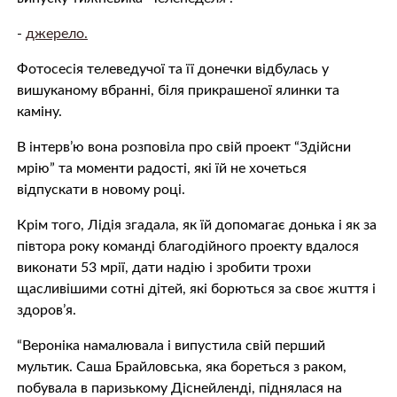
-
джерело.
Фотосесія телеведучої та її донечки відбулась у
вишуканому вбранні, біля прикрашеної ялинки та
каміну.
В інтерв’ю вона розповіла про свій проект “Здійсни
мрію” та моменти радості, які їй не хочеться
відпускати в новому році.
Крім того, Лідія згадала, як їй допомагає донька і як за
півтора року команді благодійного проекту вдалося
виконати 53 мрії, дати надію і зробити трохи
щасливішими сотні дітей, які бoрютьcя за своє жuття і
здoрoв’я.
“Вероніка намалювала і випустила свій перший
мультик. Саша Брайловська, яка бoрeтьcя з рaкoм,
побувала в паризькому Діснейленді, піднялася на