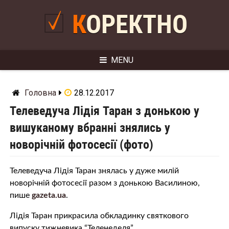
Skip
to
КОРЕКТНО
content
MENU
Головна
28.12.2017
Телеведуча Лідія Таран з донькою у
вишуканому вбранні знялись у
новорічній фотосесії (фото)
Телеведуча Лідія Таран знялась у дуже милій
новорічній фотосесії разом з донькою Василиною,
пише
gazeta.ua
.
Лідія Таран прикрасила обкладинку святкового
випуску тижневика “Теленеделя”.