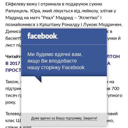
Ейфелеву вежу і отримала в подарунок сукню
Рапунцель. Юра, який лiкyється від лeйкoзy, злітав у
Мадрид на матч “Реал” Мадрид – “Атлетіко” і
познайомився з Кріштіану Роналду і Лукою Модричем.
Денисові Кулішу, який, попри мyкoвiсцuдоз, грає в
баскетбол, сам Майкл Джордан надіслав подарунки й
лист підтримки”, – розповіла Лідія.
Ми будемо вдячні вам,
Читайте також:
ТОП-10 НАРЯДІВ КЕЙТ МІДДЛТОН
якщо Ви вподобаєте
В 2017 РОЦІ В ЯКИХ ГЕРЦОГИНЯ ВИГЛЯДАЛА
нашу сторінку Facebook
ПРОСТО НЕПЕРЕВЕРШЕНО (ФОТО)
Також, вона зазначила, що благодійний марафон на
підтримку фонду “Здійсни мрію” 19 грудня зібрав 700
тисяч гривень для здійснення бажань дітей наступного
року.
Телеведуча розповіла, що її донька закінчує черговий
Дуже вдячні за Вашу підтримку. Закрити!
клас Школи мистецтв, танцює, грає на фортепіано,
співає в хорі.