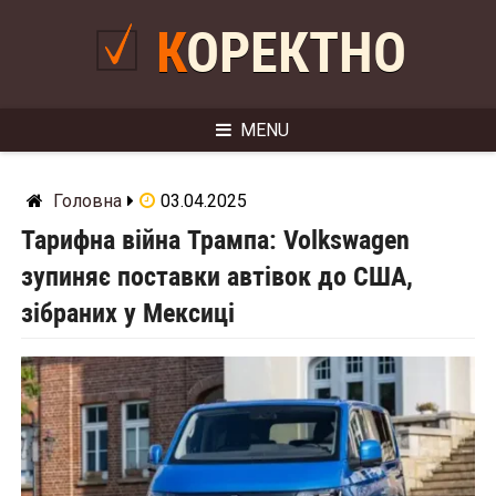
Skip
to
КОРЕКТНО
content
MENU
Головна
03.04.2025
Тарифна війна Трампа: Volkswagen
зупиняє поставки автівок до США,
зібраних у Мексиці