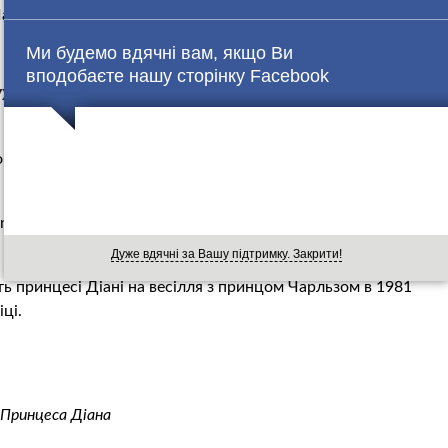
арльз.
Ми будемо вдячні вам, якщо Ви
вподобаєте нашу сторінку Facebook
УХ ПЕРЕХОПЛЮЄ: ПОКАЗАЛИ ЦЕРКВУ, В ЯКІЙ
 МАРКЛ (ФОТО)
мобіля, що Кейт на званий вечір одягла свою улюблену
Knot), яку ще називають Кембриджська тіара, колись
Дуже вдячні за Вашу підтримку. Закрити!
ь принцесі Діані на весілля з принцом Чарльзом в 1981
іці.
Принцеса Діана