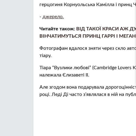
герцогиня Корнуольська Камілла і принц Ч
-
джерело.
Читайте також:
ВІД ТАКОЇ КРАСИ АЖ Д
ВІНЧАТИМУТЬСЯ ПРИНЦ ГАРРІ І МЕГАН
Фотографам вдалося зняти через скло авто
тіару.
Тіара “Вузлики любові” (Cambridge Lovers 
належала Єлизаветі II.
Але згодом вона подарувала дорогоцінніст
році. Леді Ді часто з’являлася в ній на публ