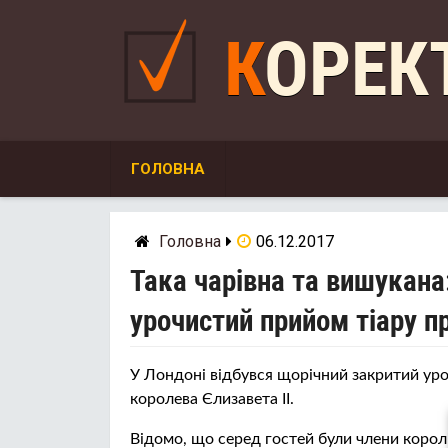
Skip
to
КОРЕ
content
ГОЛОВНА
Головна
06.12.2017
Така чарівна та вишукана
урочистий прийом тіару п
У Лондоні відбувся щорічний закритий ур
королева Єлизавета II.
Відомо, що серед гостей були члени королі