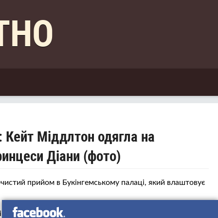
КТНО
: Кейт Міддлтон одягла на
ринцеси Діани (фото)
очистий прийом в Букінгемському палаці, який влаштовує
вської сім’ї, зокрема, Кейт Міддлтон і принц Вільям,