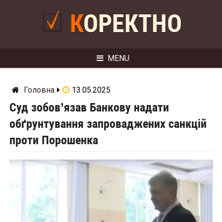
Skip
to
КОРЕКТНО
content
MENU
Головна
13.05.2025
Суд зобов’язав Банкову надати
обґрунтування запроваджених санкцій
проти Порошенка