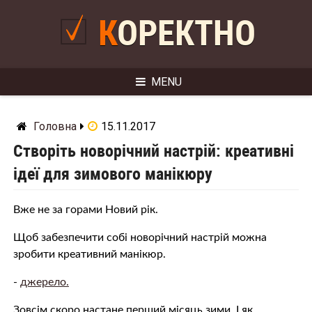
Skip
to
КОРЕКТНО
content
MENU
Головна
15.11.2017
Створіть новорічний настрій: креативні
ідеї для зимового манікюру
Вже не за горами Новий рік.
Щоб забезпечити собі новорічний настрій можна
зробити креативний манікюр.
-
джерело.
Зовсім скоро настане перший місяць зими. І як