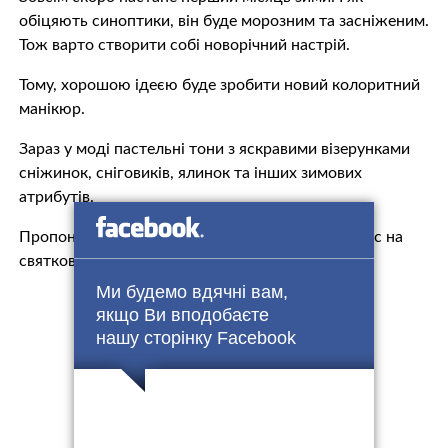
обіцяють синоптики, він буде морозним та засніженим.
Тож варто створити собі новорічний настрій.
Тому, хорошою ідеєю буде зробити новий колоритний
манікюр.
Зараз у моді пастельні тони з яскравими візерунками
сніжинок, сніговиків, ялинок та інших зимових
атрибутів.
Пропонуємо вам декілька ідей, які надихнуть вас на
святковий настрій.
Ми будемо вдячні вам,
якщо Ви вподобаєте
нашу сторінку Facebook