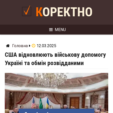
Skip
to
КОРЕКТНО
content
MENU
Головна
12.03.2025
США відновлюють військову допомогу
Україні та обмін розвідданими