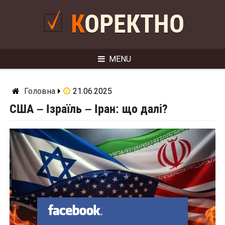
Skip
to
КОРЕКТНО
content
MENU
Головна
21.06.2025
США – Ізраїль – Іран: що далі?