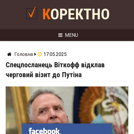
Skip
to
КОРЕКТНО
content
MENU
Головна
17.05.2025
Спецпосланець Віткофф відклав
черговий візит до Путіна