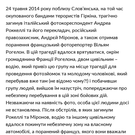
24 травня 2014 року поблизу Слов’янська, на той час
окупованого бандами терористів Гіркіна, трагічно
загинув італійський фотокореспондент Андреа
Роккеллі та його перекладач, російський
правозахисник, Андрєй Міронов, а також отримав
поранення французький фоторепортер Вільям
Рогелон. В цій трагедії вдалося врятуватися, окрім
громадянина Франції Рогелона, двом цивільним –
водію, який привіз цю групу на місце трагедії для
проведення фотозйомок та молодому чоловікові, який
перебував вже там (не відомо чому?!) і побачивши
групу людей, вийшов їм назустріч, попереджаючи про
небезпеку перебування в цій зоні бойових дій.
Незважаючи на наявність фото, особа цієї людини досі
не встановлена. Після обстрілів, в яких загинули
Рокеллі та Міронов, водію та іншому цивільному
вдалося покинути небезпечну зону на власному
автомобілі, а поранений француз, якого вони вважали