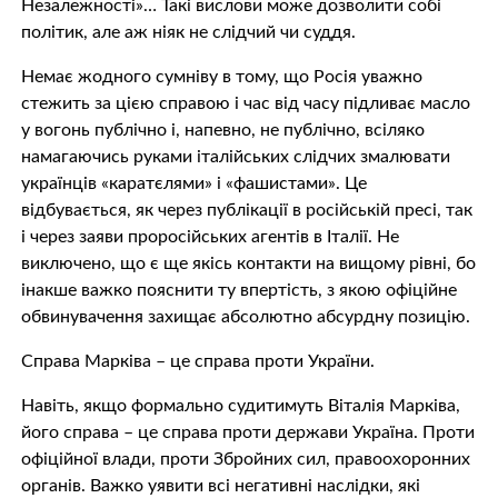
Незалежності»… Такі вислови може дозволити собі
політик, але аж ніяк не слідчий чи суддя.
Немає жодного сумніву в тому, що Росія уважно
стежить за цією справою і час від часу підливає масло
у вогонь публічно і, напевно, не публічно, всіляко
намагаючись руками італійських слідчих змалювати
українців «каратєлями» і «фашистами». Це
відбувається, як через публікації в російській пресі, так
і через заяви проросійських агентів в Італії. Не
виключено, що є ще якісь контакти на вищому рівні, бо
інакше важко пояснити ту впертість, з якою офіційне
обвинувачення захищає абсолютно абсурдну позицію.
Справа Марківа – це справа проти України.
Навіть, якщо формально судитимуть Віталія Марківа,
його справа – це справа проти держави Україна. Проти
офіційної влади, проти Збройних сил, правоохоронних
органів. Важко уявити всі негативні наслідки, які