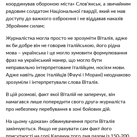
координував обороною міста» Слов’янськ, а звичайним
рядовим солдатом Національної гвардії, який не мав
доступу до важкого озброєння і не віддавав наказів
Збройним силам;
Журналістка могла просто не зрозуміти Віталія, адже
як би добре він не говорив італійською, його рідна
мова – українська і це могло зумовити формулювання
фраз на український манер, що могло бути
неправильно інтерпретоване італійцем, носієм мови.
Адже навіть двоє італійців (Фаучі і Морані) неоднаково
зрозуміли і інтерпретували слова Віталія.
В цій розмові, факт якої Віталій не заперечує, він
намагався лише попередити свого друга-журналіста
про небезпеку перебування в зоні бойових дій.
На цьому «докази» обвинувачення проти Віталія
закінчуються. Якщо не рахувати сам факт його
присутності на горі Карачун того дня разом із 150-200