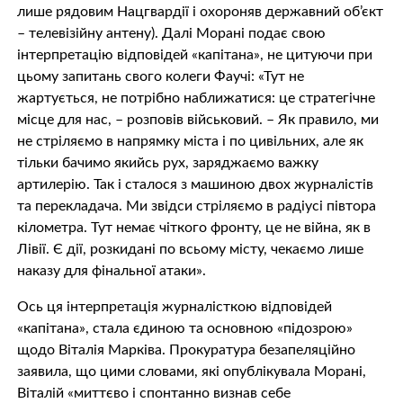
лише рядовим Нацгвардії і охороняв державний об’єкт
– телевізійну антену). Далі Морані подає свою
інтерпретацію відповідей «капітана», не цитуючи при
цьому запитань свого колеги Фаучі: «Тут не
жартується, не потрібно наближатися: це стратегічне
місце для нас, – розповів військовий. – Як правило, ми
не стріляємо в напрямку міста і по цивільних, але як
тільки бачимо якийсь рух, заряджаємо важку
артилерію. Так і сталося з машиною двох журналістів
та перекладача. Ми звідси стріляємо в радіусі півтора
кілометра. Тут немає чіткого фронту, це не війна, як в
Лівії. Є дії, розкидані по всьому місту, чекаємо лише
наказу для фінальної атаки».
Ось ця інтерпретація журналісткою відповідей
«капітана», стала єдиною та основною «підозрою»
щодо Віталія Марківа. Прокуратура безапеляційно
заявила, що цими словами, які опублікувала Морані,
Віталій «миттєво і спонтанно визнав себе