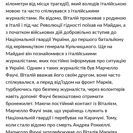
кілометри від місця трагедії), який володів італійською
мовою та часто спілкувався з італійськими
журналістами. Як відомо, Віталій проживав з родиною
в Італії і під час Революції гідності поїхав на Майдан, а
з початком військових дій добровільно вступив до
Національної гвардії України, до першого батальйону
під керівництвом генерала Кульчицького. Ще на
Майдані він познайомився з італійськими
журналістами, яких постійно інформував про ситуацію
в Україні. Одним з таких журналістів був Марчелло
Фаучі. Віталій вважав його своїм другом, вони часто
спілкувалися, а перед від’їздом на фронт Марків,
турбуючись про безпеку журналіста, через волонтерів
навіть допоміг Фаучі безкоштовно отримати
бронежилет. Маючи постійний контакт із Віталієм,
Марчелло Фаучі знав, що українець служить в
Національній гвардії і перебуває на Карачуні. Тому,
коли стало відомо про смерть Андреа Роккеллі,
Марчелло Фаучі зателефонував до Віталія Марківа,