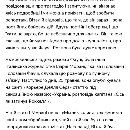
повідомивши про трагедію і запитуючи, чи він знає
якісь подробиці і чи можна приїхати, щоб зробити
репортаж. Віталій відповів, що там, де він зараз – зона
постійних бойових дій, йдуть постійні обстріли, і що
їхати не варто, бо це небезпечно для життя. Він також
сказав, що йому не відомо про долю журналістів, про
яких запитував Фаучі. Розмова була дуже короткою.
Як виявилося згодом, разом з Фаучі, була інша
італійська журналістка Іларія Морані, яка, за її словами
і словами Фаучі, слухала цю розмову по гучному
зв’язку. Наступного дня, 25 травня, вона опублікувала
на сайті «Корьєре Делля Сера» статтю під
сенсаційною назвою: «Україна, розповідь капітана «Ось
як загинув Роккеллі».
У цій статті Морані пише: «Ми зв’язалися телефоном з
капітаном збройних сил, який в той час був на вежі,
координуючи захист міста» (Насправді, Віталій був