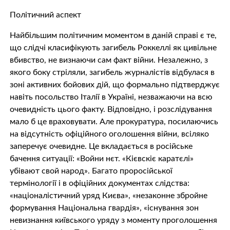
Політичний аспект
Найбільшим політичним моментом в даній справі є те,
що слідчі класифікують загибель Роккеллі як цивільне
вбивство, не визнаючи сам факт війни. Незалежно, з
якого боку стріляли, загибель журналістів відбулася в
зоні активних бойових дій, що формально підтверджує
навіть посольство Італії в Україні, незважаючи на всю
очевидність цього факту. Відповідно, і розслідування
мало б це враховувати. Але прокуратура, посилаючись
на відсутність офіційного оголошення війни, всіляко
заперечує очевидне. Це вкладається в російське
бачення ситуації: «Войни нєт. «Кієвскіє каратєлі»
убівают свой народ». Багато проросійської
термінології і в офіційних документах слідства:
«націоналістичний уряд Києва», «незаконне збройне
формування Національна гвардія», «існування зон
невизнання київського уряду з моменту проголошення