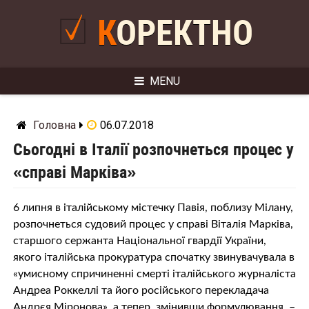
Skip
to
КОРЕКТНО
content
MENU
Головна
06.07.2018
Сьогодні в Італії розпочнеться процес у
«справі Марківа»
6 липня в італійському містечку Павія, поблизу Мілану,
розпочнеться судовий процес у справі Віталія Марківа,
старшого сержанта Національної гвардії України,
якого італійська прокуратура спочатку звинувачувала в
«умисному спричиненні смерті італійського журналіста
Андреа Роккеллі та його російського перекладача
Андрєя Міронова», а тепер, змінивши формулювання, –