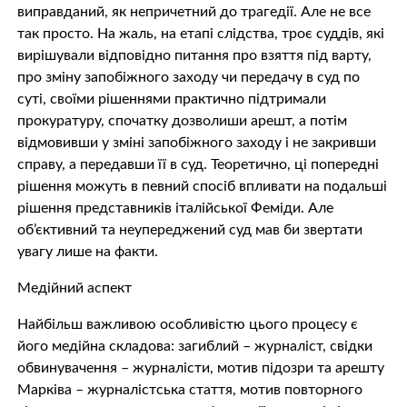
виправданий, як непричетний до трагедії. Але не все
так просто. На жаль, на етапі слідства, троє суддів, які
вирішували відповідно питання про взяття під варту,
про зміну запобіжного заходу чи передачу в суд по
суті, своїми рішеннями практично підтримали
прокуратуру, спочатку дозволиши арешт, а потім
відмовивши у зміні запобіжного заходу і не закривши
справу, а передавши її в суд. Теоретично, ці попередні
рішення можуть в певний спосіб впливати на подальші
рішення представників італійської Феміди. Але
об’єктивний та неупереджений суд мав би звертати
увагу лише на факти.
Медійний аспект
Найбільш важливою особливістю цього процесу є
його медійна складова: загиблий – журналіст, свідки
обвинувачення – журналісти, мотив підозри та арешту
Марківа – журналістська стаття, мотив повторного