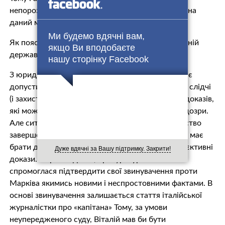
непорозумінням, яке, на жаль, коштувало йому, на
даний момент, вже року тюрми.
Ми будемо вдячні вам,
Як пояснити таке явне беззаконня в демократичній
якщо Ви вподобаєте
державі?
нашу сторінку Facebook
З юридичної точки зору, така поведінка слідчих є
допустимою, адже йде мова про вбиство і тому слідчі
(і захист) мають певний час на збір додаткових доказів,
які можуть підтвердити (чи спростувати) їхні підозри.
Але ситуація кардинально міняється, коли слідство
завершене і справа передається в суд. Тепер суд має
брати до уваги не якісь «аморфні підозри», а об’єктивні
Дуже вдячні за Вашу підтримку. Закрити!
докази. За рік слідства, прокуратура так і не
спромоглася підтвердити свої звинувачення проти
Марківа якимись новими і неспростовними фактами. В
основі звинувачення залишається стаття італійської
журналістки про «капітана» Тому, за умови
неупередженого суду, Віталій мав би бути