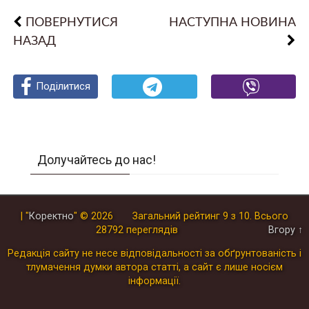
ПОВЕРНУТИСЯ
НАСТУПНА НОВИНА
НАЗАД
Поділитися
Поділитися
Поділитися
Долучайтесь до нас!
| "
Коректно
"
© 2026
Загальний рейтинг
9
з
10
.
Всього
28792
переглядів
Вгору ↑
Редакція сайту не несе відповідальності за обґрунтованість і
тлумачення думки автора статті, а сайт є лише носієм
інформації.