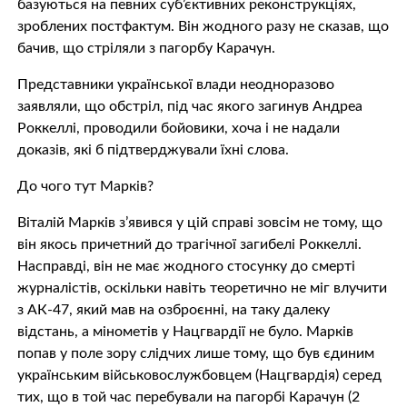
базуються на певних суб’єктивних реконструкціях,
зроблених постфактум. Він жодного разу не сказав, що
бачив, що стріляли з пагорбу Карачун.
Представники української влади неодноразово
заявляли, що обстріл, під час якого загинув Андреа
Роккеллі, проводили бойовики, хоча і не надали
доказів, які б підтверджували їхні слова.​
До чого тут Марків?
Віталій Марків з’явився у цій справі зовсім не тому, що
він якось причетний до трагічної загибелі Роккеллі.
Насправді, він не має жодного стосунку до смерті
журналістів, оскільки навіть теоретично не міг влучити
з АК-47, який мав на озброєнні, на таку далеку
відстань, а мінометів у Нацгвардії не було. Марків
попав у поле зору слідчих лише тому, що був єдиним
українським військовослужбовцем (Нацгвардія) серед
тих, що в той час перебували на пагорбі Карачун (2