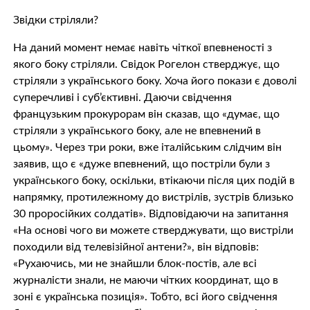
Звідки стріляли?
На даний момент немає навіть чіткої впевненості з
якого боку стріляли. Свідок Рогелон стверджує, що
стріляли з українського боку. Хоча його покази є доволі
суперечливі і суб’єктивні. Даючи свідчення
французьким прокурорам він сказав, що «думає, що
стріляли з українського боку, але не впевнений в
цьому». Через три роки, вже італійським слідчим він
заявив, що є «дуже впевнений, що постріли були з
українського боку, оскільки, втікаючи після цих подій в
напрямку, протилежному до вистрілів, зустрів близько
30 проросійких солдатів». Відповідаючи на запитання
«На основі чого ви можете стверджувати, що вистріли
походили від телевізійної антени?», він відповів:
«Рухаючись, ми не знайшли блок-постів, але всі
журналісти знали, не маючи чітких координат, що в
зоні є українська позиція». Тобто, всі його свідчення