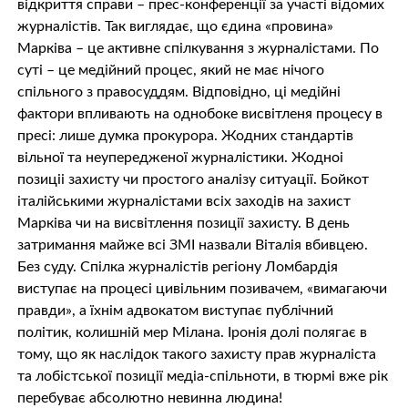
відкриття справи – прес-конференції за участі відомих
журналістів. Так виглядає, що єдина «провина»
Марківа – це активне спілкування з журналістами. По
суті – це медійний процес, який не має нічого
спільного з правосуддям. Відповідно, ці медійні
фактори впливають на однобоке висвітленя процесу в
пресі: лише думка прокурора. Жодних стандартів
вільної та неупередженої журналістики. Жодноі
позиціі захисту чи простого аналізу ситуації. Бойкот
італійськими журналістами всіх заходів на захист
Марківа чи на висвітлення позиції захисту. В день
затримання майже всі ЗМІ назвали Віталія вбивцею.
Без суду. Спілка журналістів регіону Ломбардія
виступає на процесі цивільним позивачем, «вимагаючи
правди», а їхнім адвокатом виступає публічний
політик, колишній мер Мілана. Іронія долі полягає в
тому, що як наслідок такого захисту прав журналіста
та лобістської позиції медіа-спільноти, в тюрмі вже рік
перебуває абсолютно невинна людина!