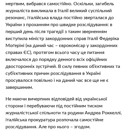
мертвим, вибрався самостійно. Оскільки, загибель
журналіста викликала в Італії великий суспільний
резонанс, італійська влада постійно зверталася до
України з проханням про швидке розслідування: в
перший день після трагедії з таким зверненням
виступила міністр закордонних справ Італії Федеріка
Моґеріні (на даний час – єврокомісар у закордонних
справах ЄС), протягом всього часу це питання
включалося до порядку денного всіх офіційних
двосторонніх зустрічей. В силу певних об’єктивних та
суб’єктивних причин розслідування в Україні
просувалося повільно і на даний час все ще не є
завершиним.
Не маючи вичерпних відповідей від української
сторони і перебуваючи під постійним тиском
журналістської спільноти та родини Андреа Роккеллі,
італійська прокуратура розпочала самостійне
розслідування. Але про нього – згодом.