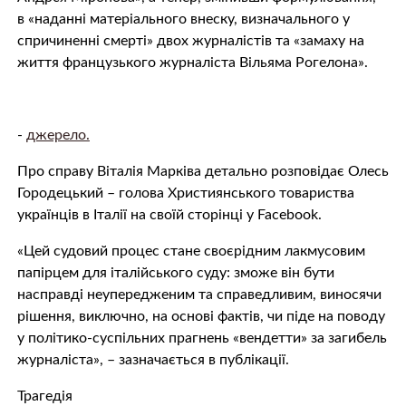
в «наданні матеріального внеску, визначального у
спричиненні смерті» двох журналістів та «замаху на
життя французького журналіста Вільяма Рогелона».
-
джерело.
Про справу Віталія Марківа детально розповідає Олесь
Городецький – голова Християнського товариства
українців в Італії на своїй сторінці у Facebook.
«Цей судовий процес стане своєрідним лакмусовим
папірцем для італійського суду: зможе він бути
насправді неупередженим та справедливим, виносячи
рішення, виключно, на основі фактів, чи піде на поводу
у політико-суспільних прагнень «вендетти» за загибель
журналіста», – зазначається в публікації.
Трагедія