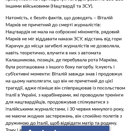
іншими військовими (Нацгвардії та ЗСУ).
Натомість, є безліч фактів, що доводять – Віталій
Марків не причетний до смерті журналістів:
Нацгвардія не мала на озброєнні мінометів, рядовий
Марків не міг віддавати накази ЗСУ, відстань від гори
Карачун до місця загибелі журналістів не дозволяла,
навіть теоретично, влучити в них з автомата
Калашникова, позиція, де перебувала рота Марківа,
була розташована з іншого боку пагорбу. Існують і
суб’єктивні моменти: Віталій завжди знав і продовжує
на цьому наполягати, що він не причетний до цієї
трагедії, адже пізніше він співпрацював із посольством
Італії в Україні, з карабінерами, які проводили тренінги
для нацгвардійців, продовжував спілкуватися з
італійськими журналістами, і 30 червня минулого року,
не маючи жодних застережень, він спокійно полетів з
дружиною до Італії, щоб відвідати матір та родину.
Тому і арешт йому видався якимось безглуздим