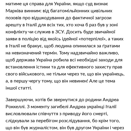
матиме ця справа для України, якщо суд визнає
Марківа винним: від багатомільйонних цивільних
позовів про відшкодування до фактичної загрози
арешту в Італії для всіх тих, хто хоча б раз був у зоні
конфлікту чи служив в ЗСУ. Досить буде звичайної
заяви в поліцію від якоїсь ідейної «потерпілої», а таких
в Італії не бракує, щоб людина опинилася за ґратами
на невизначений термін. Тому надзвичайно важливо,
щоб держава Україна робила всі необхідні заходи для
встановлення істини та для ефективного захисту прав
свого військового, не тільки через те, що він українець,
а, в першу чергу тому, що він невинен! Але це тема
іншої статті.
Завершуючи, хотів би звернутися до родини Андреа
Роккеллі. З моменту загибелі Андреа українці Італії
висловлювали співчуття з приводу його смерті,
слідкували за перебігом розслідування, бо крім того,
що він був журналістом, він був другом України і через