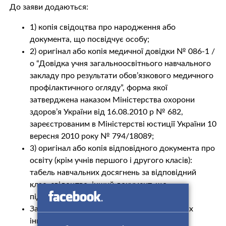
До заяви додаються:
1) копія свідоцтва про народження або
документа, що посвідчує особу;
2) оригінал або копія медичної довідки № 086-1 /
о “Довідка учня загальноосвітнього навчального
закладу про результати обов’язкового медичного
профілактичного огляду”, форма якої
затверджена наказом Міністерства охорони
здоров’я України від 16.08.2010 р № 682,
зареєстрованим в Міністерстві юстиції України 10
вересня 2010 року № 794/18089;
3) оригінал або копія відповідного документа про
освіту (крім учнів першого і другого класів):
табель навчальних досягнень за відповідний
клас, свідоцтво, інший документ, що
підтверджує отримання освіти.
Забороняється вимагати надання будь-яких
інших документів, не передбачених цим