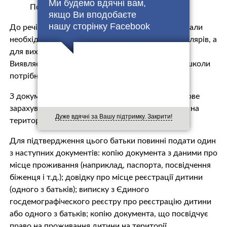
Ми будемо вдячні вам,
Порядком.
якщо Ви вподобаєте
нашу сторінку Facebook
До речі, до цього Міносвіти і МОЗ підтверджували
необхідність надання довідки № 086-1 для школярів, а
для вихованців дитсадка ще й карти щеплень.
Виявляється, що карта щеплень для вступу до школи
потрібна не буде.
З документа також випливає, що на першочергове
зарахування претендують діти, які проживають на
Дуже вдячні за Вашу підтримку. Закрити!
території обслуговування навчального закладу.
Для підтвердження цього батьки повинні подати один
з наступних документів: копію документа з даними про
місце проживання (наприклад, паспорта, посвідчення
біженця і т.д.); довідку про місце реєстрації дитини
(одного з батьків); виписку з Єдиного
госдемографіческого реєстру про реєстрацію дитини
або одного з батьків; копію документа, що посвідчує
право на проживання дитини на території