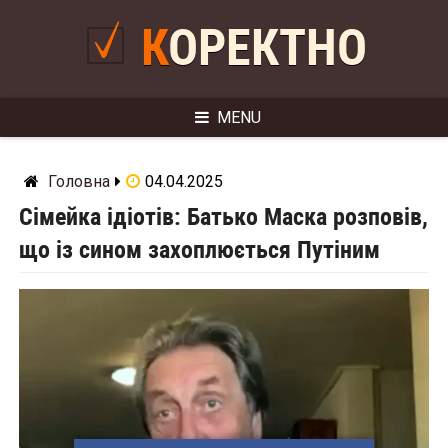
Skip
to
КОРЕКТНО
content
MENU
Головна
04.04.2025
Сімейка ідіотів: Батько Маска розповів,
що із сином захоплюється Путіним