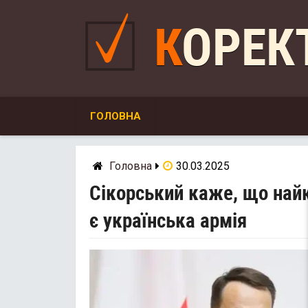
Skip
to
КОРЕ
content
ГОЛОВНА
Головна
30.03.2025
Сікорський каже, що най
є українська армія