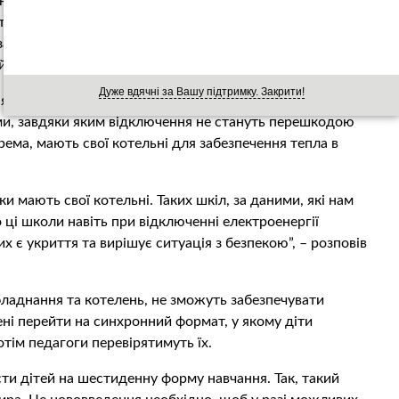
ня їхніх дітей у школах під час можливих відключень
тупника міністра освіти і науки України Андрія Сташківа,
забезпечені генераторами та котельнями, тому освітній
й формі. Про це пише портал 24 Освіта.
Дуже вдячні за Вашу підтримку. Закрити!
ія у школах країни відрізняється, але понад 50%
ми, завдяки яким відключення не стануть перешкодою
крема, мають свої котельні для забезпечення тепла в
и мають свої котельні. Таких шкіл, за даними, які нам
 ці школи навіть при відключенні електроенергії
х є укриття та вирішує ситуація з безпекою”, – розповів
.
ладнання та котелень, не зможуть забезпечувати
ені перейти на синхронний формат, у якому діти
отім педагоги перевірятимуть їх.
ти дітей на шестиденну форму навчання. Так, такий