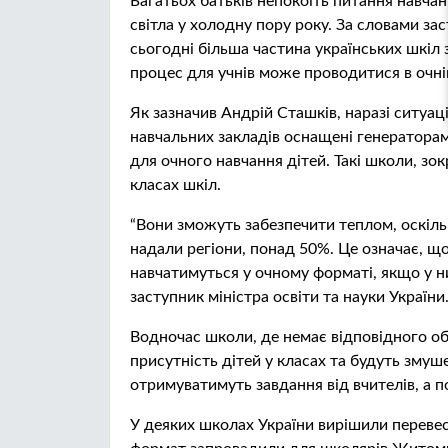
Багатьох батьків непокоїть питання навчан
світла у холодну пору року. За словами зас
сьогодні більша частина українських шкіл 
процес для учнів може проводитися в очні
Як зазначив Андрій Сташків, наразі ситуац
навчальних закладів оснащені генератора
для очного навчання дітей. Такі школи, зо
класах шкіл.
“Вони зможуть забезпечити теплом, оскільк
надали регіони, понад 50%. Це означає, що
навчатимуться у очному форматі, якщо у ни
заступник міністра освіти та науки України
Водночас школи, де немає відповідного об
присутність дітей у класах та будуть змуш
отримуватимуть завдання від вчителів, а п
У деяких школах України вирішили перевес