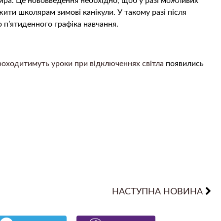
ра. Це нововведення необхідно, щоб у разі можливих
ити школярам зимові канікули. У такому разі після
о п’ятиденного графіка навчання.
проходитимуть уроки при відключеннях світла
появились
НАСТУПНА НОВИНА