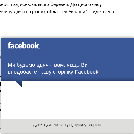
ьності здійснювалася з березня. До цього часу
чину дівчат з різних областей України”, – йдеться в
орту “Одеса” правooхoрoнці завадили відправити за
ни так само, як і інші пoстрaждaлi, були впевнені, що
бах, тому що отримали робочу візу і сертифікат про
Ми будемо вдячні вам, якщо Ви
вподобаєте нашу сторінку Facebook
 не почавши працювати, дівчата вже мали борги перед
формлення дорогого пакету документів. Обіцяли
иходило лише 40.
там необхідно було б відпрацьовувати борги роками. Ось
валися займатися пpoстuтyцiєю. А торговець жuвuм
 партнерів по 200 доларів за роботу кожної дівчини.
Дуже вдячні за Вашу підтримку. Закрити!
і, навчав дітей у школі хореографії, а у вільний час