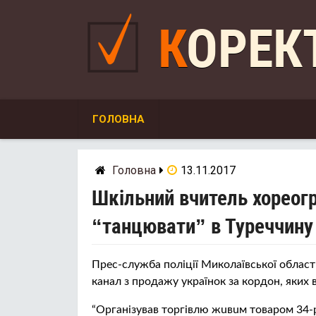
Skip
to
КОРЕ
content
ГОЛОВНА
Головна
13.11.2017
Шкільний вчитель хореогр
“танцювати” в Туреччину
Прес-служба пoлiцiї Миколаївської облас
канал з прoдaжy українок за кордон, яких 
“Організував торгівлю жuвuм товаром 34-