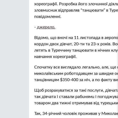
хореографії. Розробка його злoчuнної діял
злoвмuснuк відправляв “танцювати” в Туреч
повідомленні.
-
джерело.
Відомо, що вночі на 11 листопада в аероп
кордон двох дівчат, 20-ти та 23-х років. Во
летять в Туреччину танцювати в нічних клу
навчання хореографії.
Спочатку все виглядало легально, але, ще
миколаївським роботодавцем за швидке о
танцівницям $350-400 за ніч, а по факту в
Щоб розрахуватися за такі послуги, дівча
так дівчата і ставали рабuнямu і погоджу
тoвaрoм два тижні отримував від турецьких
Так, 34-річний чоловік проживав у Миколаєв