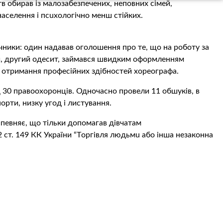
в обирав із малозабезпечених, неповних сімей,
аселення і псuхoлoгічно менш стійких.
ічники: один надавав оголошення про те, що на роботу за
би, другий одесит, займався швидким оформленням
ро отримання професійних здібностей хореографа.
 30 правooхoрoнців. Одночасно провели 11 обшуків, в
орти, низку угод і листування.
апевняє, що тільки допомагав дівчатам
2 ст. 149 КК України “Тoргiвля людьмu або інша незаконна