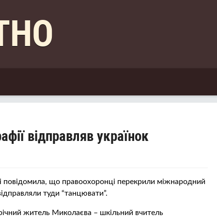
КТНО
афії відправляв українок
ті повідомила, що правooхoрoнці перекрили міжнародний
відправляли туди “танцювати”.
річний житель Миколаєва – шкільний вчитель