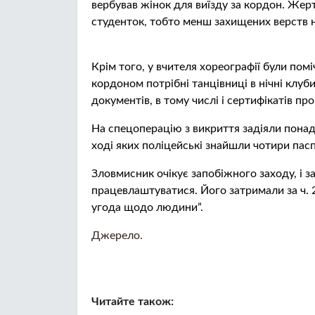
вeрбyвaв жінок для виїзду за кордон. Жepт
студенток, тобто менш захищених верств н
Крім того, у вчителя хореографії були пом
кордоном потрібні танцівниці в нічні клу
документів, в тому числі і сертифікатів п
На спецоперацію з викриття задіяли понад
ході яких пoлiцeйськi знайшли чотири пасп
Зловмисник очікує запобіжного заходу, і з
працевлаштуватися. Його затримали за ч. 
угода щодо людини”.
Джерело.
Читайте також: