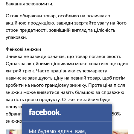
бажання зекономити.
Отож обираючи товар, особливо на поличках з
акційною продукцією, завжди звертайте увагу на його
строк придатності, зовнішній вигляд та цілісність
упаковки.
Фейкові знижки
Знижка не завжди означає, що товар поганої якості.
Однак за акційними цінниками може ховатися ще один
хитрий трюк. Часто працівники супермаркету
навмисне завищують ціну на певний товар, щоб потім
зробити на нього грандіозну знижку. Проте ціна після
знижки може виявитися навіть більшою за справжню
вартість цього продукту. Отже, не зайвим буде
пошукати в інтернеті, скільки насправді коштує
обраний вами товар, що продається буцім то із 50%
знижкою.
Ми будемо вдячні вам,