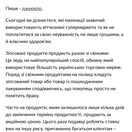
Пише -
джерело.
Сьогодні ви дізнаєтеся, які махінації зазвичай
використовують вітчизняні супермаркети та як не
поплатитися за свою неуважність не лише грошима, а
й власним здоров’ям.
Зіпсовані продукти продають разом зі свіжими
Це ледь не найпопулярніший спосіб, обману який
використовує більшість українських торгових мереж.
Поряд зі свіжими продуктами на полиці кладуть
зіпсований товар або товар із пошкодженим
пакуванням сподіваючись, що покупець просто не
помітить браку.
Часто на продукти, яким залишилося лише кілька днів
до закінчення терміну придатності, продають за
акційною ціною. Цього разу подавці роблять ставку
вже на іншу рису, притаманну багатьом клієнтам –