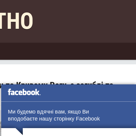
КТНО
 по Кривому Рогу, є загиблі та
Ми будемо вдячні вам, якщо Ви
вподобаєте нашу сторінку Facebook