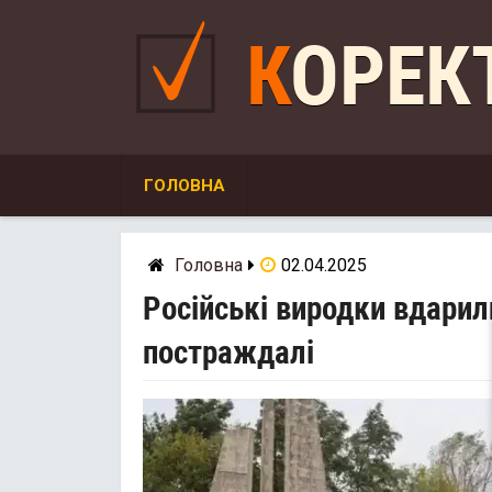
Skip
to
КОРЕ
content
ГОЛОВНА
Головна
02.04.2025
Російські виродки вдарили
постраждалі