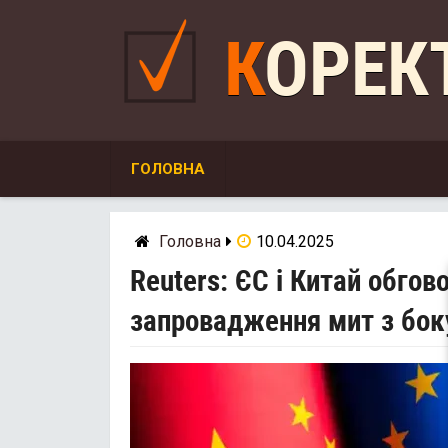
Skip
to
КОРЕ
content
ГОЛОВНА
Головна
10.04.2025
Reuters: ЄС і Китай обгов
запровадження мит з бо