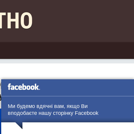
КТНО
орили співпрацю на тлі
ку США
Ми будемо вдячні вам, якщо Ви
вподобаєте нашу сторінку Facebook