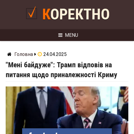
Skip
to
КОРЕКТНО
content
MENU
Головна
24.04.2025
"Мені байдуже": Трамп відповів на
питання щодо приналежності Криму