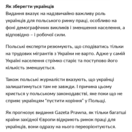
Як зберегти українців
Видання вказує на надзвичайно важливу роль
українців для польського ринку праці, особливо на
фоні демографічних викликів і зменшення населення, а
відповідно – і робочої сили.
Польські експерти резюмують, що сподіватись тільки
на трудових мігрантів з України не варто. Адже у самій
Україні населення стрімко старіє та поступово його
кількість зменшується.
Також польські журналісти вказують, що українці
залишатимуться там не завжди. І причина цьому
криється у польському законодавстві, яке поки що не
сприяє українцям “пустити коріння” у Польщі.
Як прогнозує видання Gazeta Prawna, як тільки багатші
країни західної Європи відкриють ринок праці для
українців, вони одразу на нього переорієнтуються.