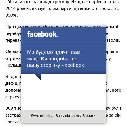
збільшилась на понад третину. Якщо ж порівнювати з
2014 роком, вказують експерти, ця кількість зросла на
350%.
При цьому журналісти не стверджують, що у Польщі
перебуває 1,7 мільйона трудових мігрантів, адже
переважно кожний українець отримує кілька дозволів.
Окрім того, тільки за перші півроку 2017 року українці
Ми будемо вдячні вам,
якщо Ви вподобаєте
отримали 91 тисячу дозволів на постійну роботу у
нашу сторінку Facebook
Польщі.
Видання визнає, що окрім подолання проблеми
дефіциту робочої сили у Польщі, українці також
допомагають вирішити проблеми системи соціального
страхування, адже платять ці внески.
308 тисяч українців станом на вересень 2017 року були
застраховані у державній системі. І їхня кількість за рік
Дуже вдячні за Вашу підтримку. Закрити!
зросла на 130 тисяч.