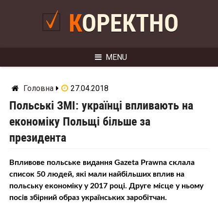
Skip
to
КОРЕКТНО
content
MENU
Головна
27.04.2018
Польські ЗМІ: українці впливають на
економіку Польщі більше за
президента
Впливове польське видання Gazeta Prawna склала
список 50 людей, які мали найбільших вплив на
польську економіку у 2017 році. Друге місце у ньому
посів збірний образ українських заробітчан.