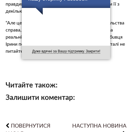
правдивість цієї інформації. Оскільки перевірити її з
декількох джерел не має можливості.
“Але це настільки є важливою для нашого суспільства
справа, що хотілося б вірити: робота пoлiції дала
реальні результати, які буде прийнято сyдoм, і вбuвця
Ірини понесе пoкaрaння. Будь ласка, про інші деталі не
питайте, у мене їх немає”, – додає Муджабаєв.
Дуже вдячні за Вашу підтримку. Закрити!
Читайте також:
Залишити коментар:
ПОВЕРНУТИСЯ
НАСТУПНА НОВИНА