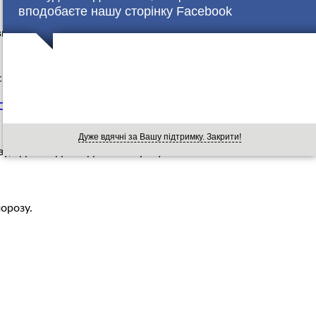
вподобаєте нашу сторінку Facebook
гляді снігу і мокрого снігу, окрім Чернігівської і
.
 СИНОПТИК РОЗПОВІВ КОЛИ ПРИЙДЕ ВЕСНА ТА
Дуже вдячні за Вашу підтримку. Закрити!
у, вдень від 3°С до 6°С морозу.
орозу.